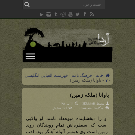
خانه
-
فرهنگ نامه
-
فهرست الفبایی انگلیسی
-
Y
-
یاوانا (ملکه زمین)
یاوانا (ملکه زمین)
توسط:
3DMahdi
۳۱ تیر ۱۳۹۱
برای
دیدگاه‌ها
بسته هستند
891 نمایش
یاوانا
(ملکه
زمین)
او را «بخشاینده میوه‌ها» نامند. او والایی
است که سیطره‌اش تمام رویندگان روی
زمین است وی همسر آئوله آهنگر بود. لقب