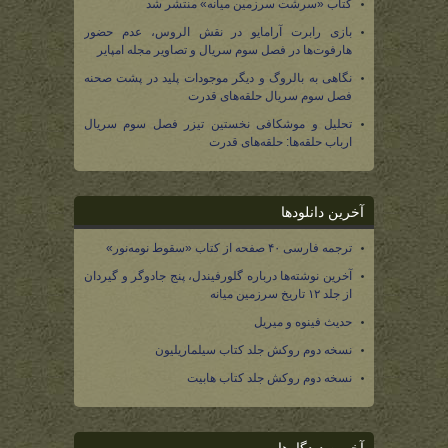
کتاب «سرشت سرزمین میانه» منتشر شد
بازی رابرت آرامایو در نقش الروس، عدم حضور
هارفوت‌ها در فصل سوم سریال و تصاویر مجله امپایر
نگاهی به بالروگ و دیگر موجودات پلید در پشت صحنه
فصل سوم سریال حلقه‌های قدرت
تحلیل و موشکافی نخستین تیزر فصل سوم سریال
ارباب حلقه‌ها: حلقه‌های قدرت
آخرین دانلودها
ترجمه فارسی ۴۰ صفحه از کتاب «سقوط نومه‌نور»
آخرین نوشته‌ها درباره گلورفیندل، پنج جادوگر و گیردان
از جلد ۱۲ تاریخ سرزمین میانه
حدیث فینوه و میریل
نسخه دوم روکش جلد کتاب سیلماریلیون
نسخه دوم روکش جلد کتاب هابیت