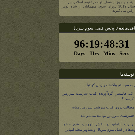
، پنجمین روز از فصل یاویه در تقویم ایملادریس.
- در سال 3019 دوران سوم، میهمانان از شاه ائومر
رفتن می گیرند.
اقی‌مانده تا پخش فصل سوم سریال
نوشته‌ها
 به سیستم واکه‌ها در زبان کوئنیا
 اف. هاستتر، گردآورنده کتاب سرشت سرزمین
، کیست؟
مطالب درون کتاب سرشت سرزمین میانه
 «سرشت سرزمین میانه» منتشر شد
 رابرت آرامایو در نقش الروس، عدم حضور
ت‌ها در فصل سوم سریال و تصاویر مجله امپایر