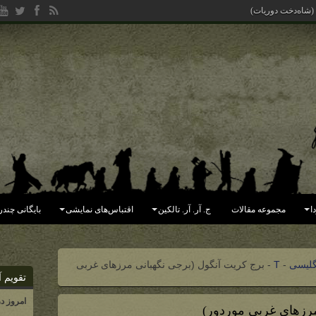
 (شاه‌دخت دوریات)
ا
مجموعه مقالات
ج. آر. آر. تالکین
اقتباس‌های نمایشی
بایگانی چندر
گلیسی
-
T
-
برج کریت آنگول (برجی نگهبانی مرزهای غربی
تقویم آ
امروز د
مرزهای غربی موردور)