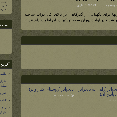
-منلیا
برای
ها
بسته هستند
1,200 نمایش
برج
اجازه 
کریت
آنگول
ها برای نگهبانی از گذرگاهی بر بالای افل دوات ساخته
(برجی
نگهبانی
شد و در اواخر دوران سوم اورکها در آن اقامت داشتند.
مرزهای
زمان ب
غربی
موردور)
آخرین 
نگاهی
کارل
میانه
‌واتر (راهی به بای‌واتر
بای‌واتر (روستای کنار واتر)
شرح 
 پایین آن)
۲۷ اسفند ۱۴۰۱
کتاب
بازی
هارفو