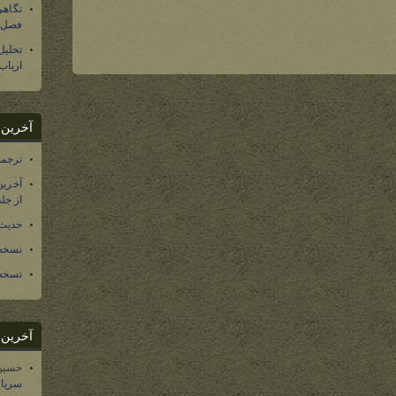
نگاهی
فصل س
تحلی
ارباب
آخرین د
ترجمه فارسی ۴۰ 
آخرین
از جلد ۱۲ تاریخ سرزمین
حدیث 
نسخه 
نسخه 
آخرین د
حسین
سریال