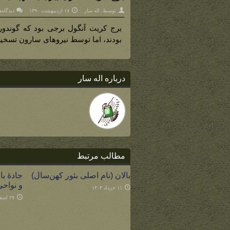
توسط:
اله سار
۱۷ اردیبهشت ۱۳۹۰
دیدگاه‌
برج کریت آنگول برجی بود که گوندوری
بودند، اما توسط نیروهای سارون تسخیر 
درباره اله سار
مطالب مرتبط
بالان (نام اصلی بئور کهن‌سال)
جادۀ بای
و نواحی
۱۱ خرداد ۱۴۰۳
۲۷ اسفند ۱۴۰۱