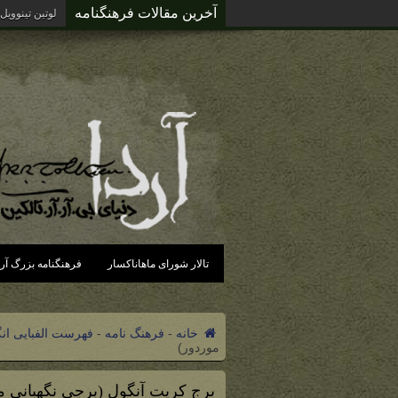
آخرین مقالات فرهنگنامه
لوتین تینوویل
تالار شورای ماهاناکسار
فرهنگنامه بزرگ آرد
خانه
-
فرهنگ نامه
-
فهرست الفبایی ان
موردور)
برج کریت آنگول (برجی نگهبانی 