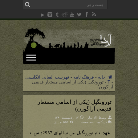
خانه
-
فرهنگ نامه
-
فهرست الفبایی انگلیسی
-
T
-
تورونگیل (یکی از اسامی مستعار قدیمی
آراگورن)
تورونگیل (یکی از اسامی مستعار
قدیمی آراگورن)
توسط:
اله سار
۱۷ اردیبهشت ۱۳۹۰
برای
دیدگاه‌ها
بسته هستند
661 نمایش
تورونگیل
(یکی
عهد
از
: نام تورونگیل بین سالهای 2957د.س. تا
اسامی