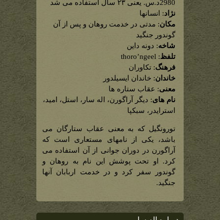
2980د.س. یعنی ۲۳ سال استفاده می شد
مستعار
قدیمی
نژاد
: انسانها
آراگورن)
مکان
: مدتی در خدمت روهان و پس از آن
گوندور جنگید
شاخه
: دونه داین
تلفظ
: thoro’ngeel
فرهنگ
: تکاوران
خاندان
: خاندان ایسیلدور
معنی
: عقاب ستاره ها
نام های
: دیگر آراگورن، اله سار، استل، امید،
استرایدر، سبکپا
تورونگیل که به معنی عقاب ستارگان می
باشد، یکی از نامهای مستعاری است که
آراگورن در دوران جوانی از آن استفاده می
کرد. او تحت پوشش این نام به روهان و
گوندور سفر کرد و در خدمت اربابان آنها
جنگید.
درباره اله سار