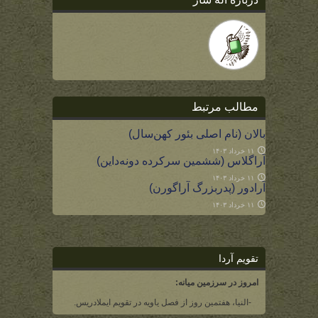
مطالب مرتبط
بالان (نام اصلی بئور کهن‌سال)
۱۱ خرداد ۱۴۰۳
آراگلاس (ششمین سرکرده دونه‌داین)
۱۱ خرداد ۱۴۰۳
آرادور (پدربزرگ آراگورن)
۱۱ خرداد ۱۴۰۳
تقویم آردا
امروز در سرزمین میانه:
-النیا، هفتمین روز از فصل یاویه در تقویم ایملادریس.