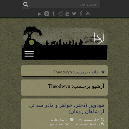
خانه
-
برچسب:
Theodwyn
آرشیو برچسب:
Theodwyn
تئودوین (دختر، خواهر و مادر سه تن
از شاهان روهان)
۱۷ اردیبهشت ۱۳۹۰
T
,
انسان ها
,
ت
برای
دیدگاه‌ها
بسته هستند
470 نمایش
تئودوین