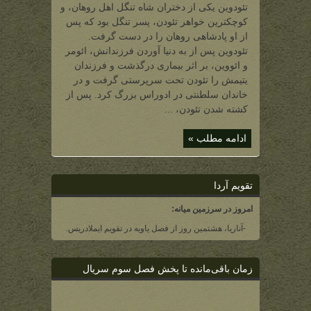
(دختر،
تئودوین یکی از دختران شاه تنگل اهل روهان، و
خواهر
و
کوچکترین خواهر تئودن، پسر تنگل بود که پس
مادر
سه
از او پادشاهی روهان را در دست گرفت.
تن
از
تئودوین پس از به دنیا آوردن فرزندانش، ائومر
شاهان
روهان)
و ائووین، بر اثر بیماری درگذشت و فرزندان
یتیمش را تئودن تحت سرپرستی گرفت و در
خاندان سلطنتی در ادوراس بزرگ کرد. پس از
کشته شدن تئودن، ...
ادامه مطلب »
تقویم آردا
امروز در سرزمین میانه:
-آناریا، هشتمین روز از فصل یاویه در تقویم ایملادریس.
زمان باقی‌مانده تا پخش فصل سوم سریال