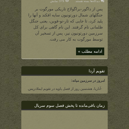
برای
دیدگاه‌ها
بسته هستند
379 نمایش
تار-
نو-
پس از داگور-براگولاخ تاریکی مورگوت بر
فوین
(دورتونیون)
جنگلهای شمال دورتونیون سایه افکند و آنها را
(جنگل
ظلمانی)
پلید کرد، تا جایی که تار-نو-فوین، یعنی جنگل
ظلمانی نام گرفتند. این نام گاهی برای کل
سرزمین دورتونیون نیز، پس از تسخیر آن
توسط مورگوت به کار می رفت.
ادامه مطلب »
تقویم آردا
امروز در سرزمین میانه:
-آناریا، هشتمین روز از فصل یاویه در تقویم ایملادریس.
زمان باقی‌مانده تا پخش فصل سوم سریال