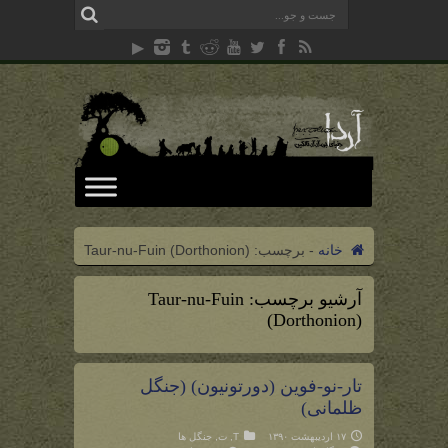
خانه
-
برچسب:
Taur-nu-Fuin (Dorthonion)
آرشیو برچسب:
Taur-nu-Fuin
(Dorthonion)
تار-نو-فوین (دورتونیون) (جنگل
ظلمانی)
۱۷ اردیبهشت ۱۳۹۰
T
,
ت
,
جنگل ها