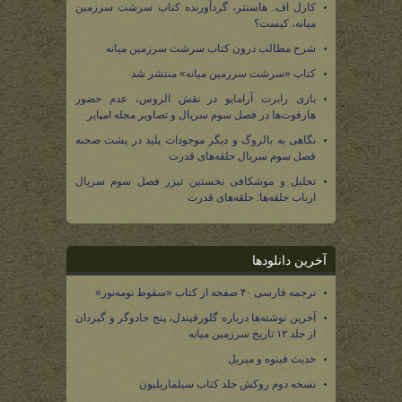
کارل اف. هاستتر، گردآورنده کتاب سرشت سرزمین
میانه، کیست؟
شرح مطالب درون کتاب سرشت سرزمین میانه
کتاب «سرشت سرزمین میانه» منتشر شد
بازی رابرت آرامایو در نقش الروس، عدم حضور
هارفوت‌ها در فصل سوم سریال و تصاویر مجله امپایر
نگاهی به بالروگ و دیگر موجودات پلید در پشت صحنه
فصل سوم سریال حلقه‌های قدرت
تحلیل و موشکافی نخستین تیزر فصل سوم سریال
ارباب حلقه‌ها: حلقه‌های قدرت
آخرین دانلودها
ترجمه فارسی ۴۰ صفحه از کتاب «سقوط نومه‌نور»
آخرین نوشته‌ها درباره گلورفیندل، پنج جادوگر و گیردان
از جلد ۱۲ تاریخ سرزمین میانه
حدیث فینوه و میریل
نسخه دوم روکش جلد کتاب سیلماریلیون