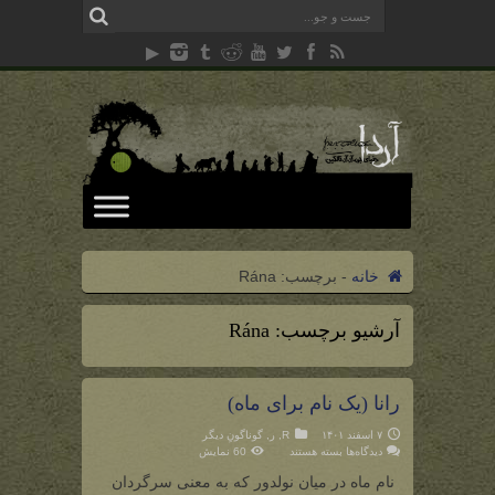
خانه
-
برچسب:
Rána
آرشیو برچسب:
Rána
رانا (یک نام برای ماه)
۷ اسفند ۱۴۰۱
R
,
ر
,
گوناگونِ دیگر
برای
دیدگاه‌ها
بسته هستند
60 نمایش
رانا
(یک
نام ماه در میان نولدور که به معنی سرگردان
نام