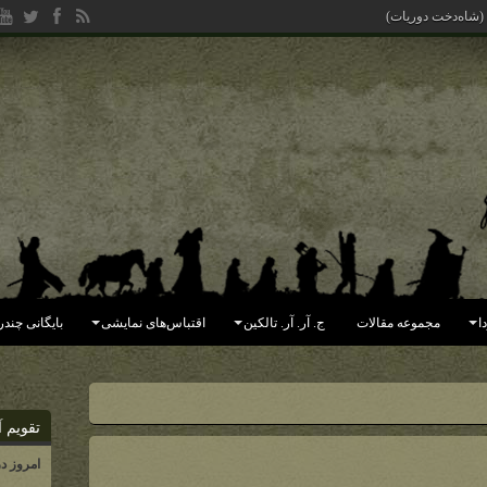
 (شاه‌دخت دوریات)
ا
مجموعه مقالات
ج. آر. آر. تالکین
اقتباس‌های نمایشی
بایگانی چندر
تقویم آ
امروز د