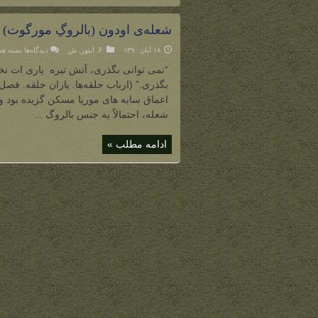
شعله‌ی اودون (بالروگِ مورگوت)
برای
۱۸ آبان ۱۳۹۰
F
,
آینور
,
ش
دیدگاه‌ها
بسته هس
شعله‌ی
اودون
“نمی توانی بگذری، آتش تیره یاری ات نخوا
(بالروگِ
مورگوت
اعماق سایه های موریا مسکن گزیده بود و 
شعله، احتمالاً به جنس بالروگ ...
ادامه مطلب »