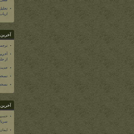
فصل س
تحلی
ارباب
آخرین د
ترجمه فارسی ۴۰ 
آخرین
از جلد ۱۲ تاریخ سرزمین
حدیث 
نسخه 
نسخه 
آخرین د
حسین
سریال
ایمان