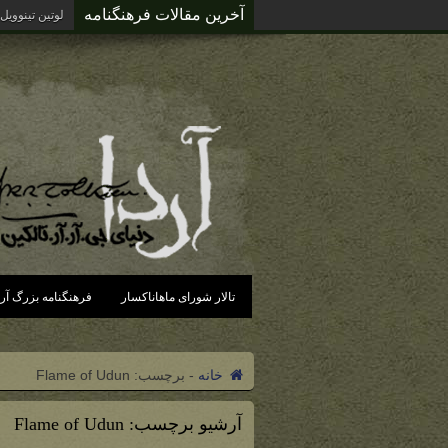
آخرین مقالات فرهنگنامه
لوتین تینوویل
تالار شورای ماهاناکسار
فرهنگنامه بزرگ آرد
خانه
-
برچسب:
Flame of Udun
آرشیو برچسب:
Flame of Udun