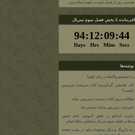
، هفتمین روز از فصل یاویه در تقویم ایملادریس.
اقی‌مانده تا پخش فصل سوم سریال
نوشته‌ها
 به سیستم واکه‌ها در زبان کوئنیا
 اف. هاستتر، گردآورنده کتاب سرشت سرزمین
، کیست؟
مطالب درون کتاب سرشت سرزمین میانه
 «سرشت سرزمین میانه» منتشر شد
 رابرت آرامایو در نقش الروس، عدم حضور
ت‌ها در فصل سوم سریال و تصاویر مجله امپایر
 به بالروگ و دیگر موجودات پلید در پشت صحنه