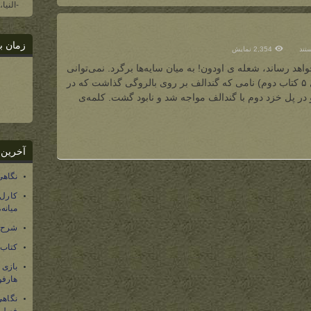
-النیا
زمان ب
تند
2,354 نمایش
هد رساند، شعله ی اودون! به میان سایه‌ها برگرد. نمی‌توانی
)
بگذری.” (ارباب حلقه‌ها. یاران حلقه. فصل ۵ کتاب دوم) نامی که گندالف بر روی بالروگی گذاشت که در
در پل خزد دوم با گندالف مواجه شد و نابود گشت. کلمه‌ی
آخرین 
نگاهی
کارل
میانه
شرح 
کتاب
بازی
هارفو
نگاهی