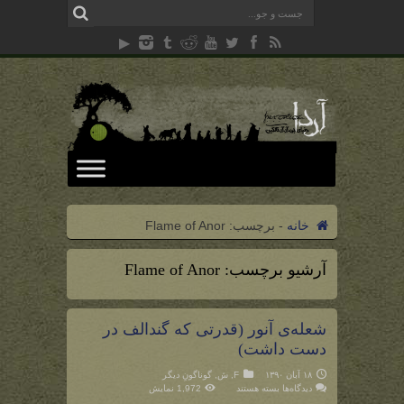
خانه
-
برچسب:
Flame of Anor
آرشیو برچسب:
Flame of Anor
شعله‌ی آنور (قدرتی که گندالف در
دست داشت)
۱۸ آبان ۱۳۹۰
F
,
ش
,
گوناگونِ دیگر
برای
دیدگاه‌ها
بسته هستند
1,972 نمایش
شعله‌ی