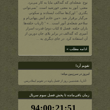
آنور
نوع: شعله‌ای که گندالفِ مایا به کار می‌برد.
(قدرتی
که
معنی: آنور به معنی خورشید است. “نمی‌توانی
گندالف
در
بگذری.” اورک‌ها ساکت ایستادند و سکوتی
دست
داشت)
مرگبار برقرار شد. «من خادم آتش پنهانی‌ام و
سلاحم شعله‌ی آنور است…» “ (ارباب حلقه‌ها.
یاران حلقه. فصل ۵ کتاب دوم) قدرت اسرار
آمیزی که گندالف در برابر بلای جان دورین از
آن استفاده کرد. در جای دیگری به ...
ادامه مطلب »
تقویم آردا
امروز در سرزمین میانه:
-آناریا، هشتمین روز از فصل یاویه در تقویم ایملادریس.
زمان باقی‌مانده تا پخش فصل سوم سریال