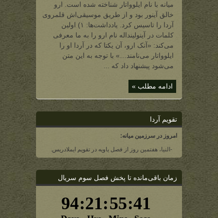
میانه با نام ایلوواتار شناخته شده است. ارو
خالق آینور بود و از طریق موسیقی‌اش قلمروی
آردا را تاسیس کرد. یادداشت‌ها‌: ۱) اولین
کلمات در آینولینداله نام ارو را به ما معرفی
می‌کند: «آنک ارو، آن یکتا که در آردا او را
ایلوواتار می‌نامند…» با توجه به این متن
‌می‌شود پیشنهاد داد که ...
ادامه مطلب »
تقویم آردا
امروز در سرزمین میانه:
-النیا، هفتمین روز از فصل یاویه در تقویم ایملادریس.
زمان باقی‌مانده تا پخش فصل سوم سریال