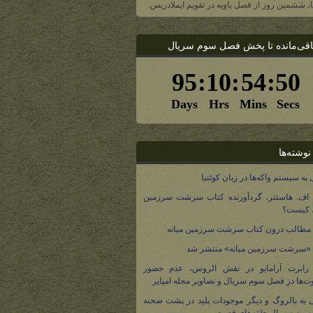
یا، ششمین روز از فصل یاویه در تقویم ایملادریس.
اقی‌مانده تا پخش فصل سوم سریال
نوشته‌ها
 به سیستم واکه‌ها در زبان کوئنیا
 اف. هاستتر، گردآورنده کتاب سرشت سرزمین
، کیست؟
مطالب درون کتاب سرشت سرزمین میانه
 «سرشت سرزمین میانه» منتشر شد
 رابرت آرامایو در نقش الروس، عدم حضور
ت‌ها در فصل سوم سریال و تصاویر مجله امپایر
 به بالروگ و دیگر موجودات پلید در پشت صحنه