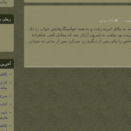
-والان
زمان ب
ستند
115 نمایش
ن شد به ییلاق امریه رفت و به همه خواستگارهایش جواب رد داد.
ده
یده بود ملقب به اِمِروِن آرانل شد که معادل الفی شاهزادۀ
‌اش را یکی پس از دیگری رد می‌کرد پس از مدتی به چوپانی
.
آخرین 
نگاهی
کارل
میانه
شرح 
کتاب
بازی
هارفو
نگاهی