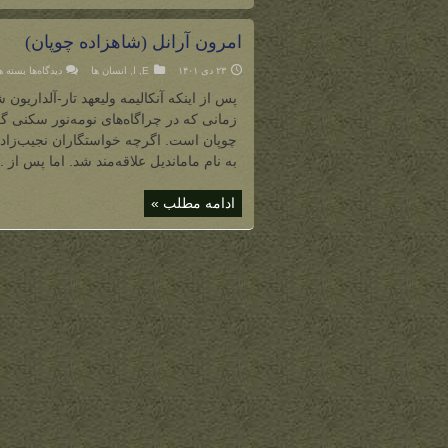
امرون آرانل (شاهزاده چوپان)
برای
۲۳ دی ۱۴۰۱
E
,
ا
,
انسان ها
دیدگاه‌ها
بسته ه
امرون
آرانل
پس از اینکه آنکالیمه ولیعهد تار-آلداریو
(شاهزا
چوپان)
زمانی که در چراگاه‌های نومه‌نور سکنی گز
چوپان است. اگرچه خواستگاران نجیب‌زاده
به نام ماماندیل علاقه‌مند شد. اما پس از ..
ادامه مطلب »