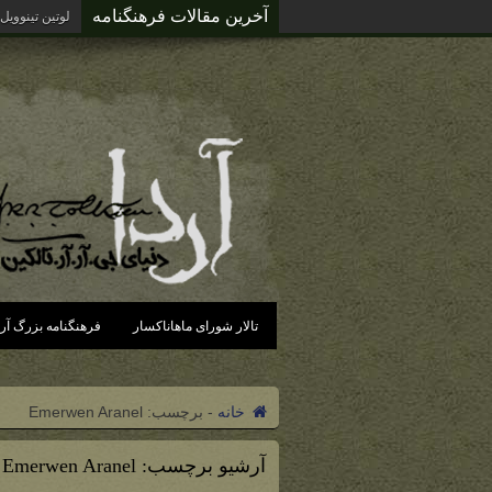
آخرین مقالات فرهنگنامه
لوتین تینوویل
تالار شورای ماهاناکسار
فرهنگنامه بزرگ آرد
خانه
-
برچسب:
Emerwen Aranel
آرشیو برچسب:
Emerwen Aranel