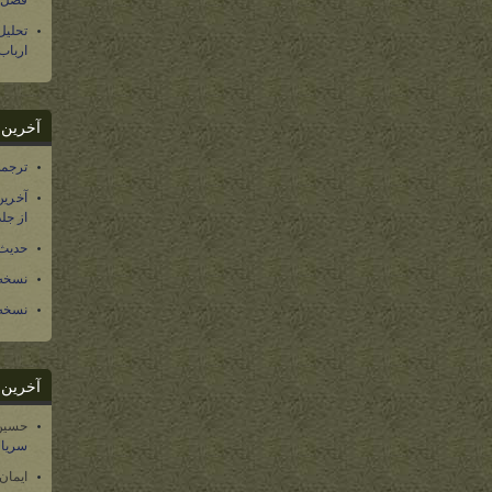
فصل س
تحلی
ارباب
آخرین د
ترجمه فارسی ۴۰ 
آخرین
از جلد ۱۲ تاریخ سرزمین
حدیث 
نسخه 
نسخه 
آخرین د
حسین
سریال
ایمان