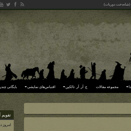
 (شاه‌دخت دوریات)
ا
مجموعه مقالات
ج. آر. آر. تالکین
اقتباس‌های نمایشی
بایگانی چندر
تقویم آ
امروز د