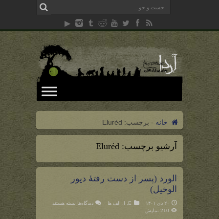
خانه
-
برچسب:
Eluréd
آرشیو برچسب:
Eluréd
الورد (پسر از دست رفتۀ دیور
الوخیل)
برای
۲۰ دی ۱۴۰۱
E
,
ا
,
الف ها
دیدگاه‌ها
بسته هستند
الورد
210 نمایش
(پسر
از