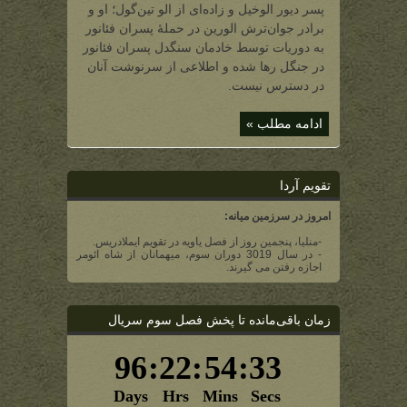
پسر دیور الوخیل و زاده‌ای از الو تین‌گول؛ او و
دست
رفتۀ
برادر جوان‌ترش الورین در حملۀ پسران فئانور
دیور
الوخیل)
به دوریات توسط خادمان سنگدل پسران فئانور
در جنگل رها شده و اطلاعی از سرنوشت آنان
در دسترس نیست.
ادامه مطلب »
تقویم آردا
امروز در سرزمین میانه:
-منلیا، پنجمین روز از فصل یاویه در تقویم ایملادریس.
- در سال 3019 دوران سوم، میهمانان از شاه ائومر
اجازه رفتن می گیرند.
زمان باقی‌مانده تا پخش فصل سوم سریال