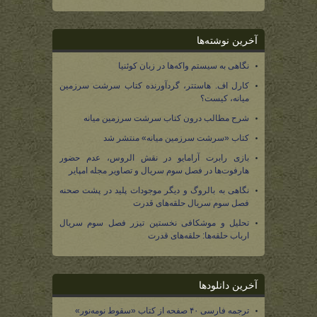
آخرین نوشته‌ها
نگاهی به سیستم واکه‌ها در زبان کوئنیا
کارل اف. هاستتر، گردآورنده کتاب سرشت سرزمین
میانه، کیست؟
شرح مطالب درون کتاب سرشت سرزمین میانه
کتاب «سرشت سرزمین میانه» منتشر شد
بازی رابرت آرامایو در نقش الروس، عدم حضور
هارفوت‌ها در فصل سوم سریال و تصاویر مجله امپایر
نگاهی به بالروگ و دیگر موجودات پلید در پشت صحنه
فصل سوم سریال حلقه‌های قدرت
تحلیل و موشکافی نخستین تیزر فصل سوم سریال
ارباب حلقه‌ها: حلقه‌های قدرت
آخرین دانلودها
ترجمه فارسی ۴۰ صفحه از کتاب «سقوط نومه‌نور»