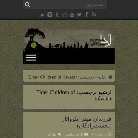
خانه
-
برچسب:
Elder Children of Ilúvatar
آرشیو برچسب:
Elder Children of
Ilúvatar
فرزندان مهتر ایلوواتار
(نخست‌‌‌زادگان)
۲۸ دی ۱۴۰۱
E
,
ف
,
مفاهیم
نظرات