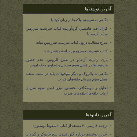
آخرین نوشته‌ها
نگاهی به سیستم واکه‌ها در زبان کوئنیا
کارل اف. هاستتر، گردآورنده کتاب سرشت سرزمین
میانه، کیست؟
شرح مطالب درون کتاب سرشت سرزمین میانه
کتاب «سرشت سرزمین میانه» منتشر شد
بازی رابرت آرامایو در نقش الروس، عدم حضور
هارفوت‌ها در فصل سوم سریال و تصاویر مجله امپایر
نگاهی به بالروگ و دیگر موجودات پلید در پشت صحنه
فصل سوم سریال حلقه‌های قدرت
تحلیل و موشکافی نخستین تیزر فصل سوم سریال
ارباب حلقه‌ها: حلقه‌های قدرت
آخرین دانلودها
ترجمه فارسی ۴۰ صفحه از کتاب «سقوط نومه‌نور»
آخرین نوشته‌ها درباره گلورفیندل، پنج جادوگر و گیردان