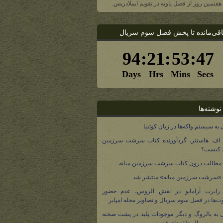
، هفتمین روز از فصل یاویه در تقویم ایملادریس.
اقی‌مانده تا پخش فصل سوم سریال
نوشته‌ها
 به سیستم واکه‌ها در زبان کوئنیا
 اف. هاستتر، گردآورنده کتاب سرشت سرزمین
، کیست؟
مطالب درون کتاب سرشت سرزمین میانه
 «سرشت سرزمین میانه» منتشر شد
 رابرت آرامایو در نقش الروس، عدم حضور
ت‌ها در فصل سوم سریال و تصاویر مجله امپایر
 به بالروگ و دیگر موجودات پلید در پشت صحنه