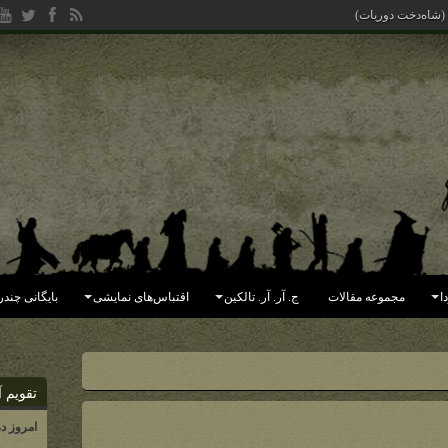
 (شاه‌دخت دوریات)
ا
مجموعه مقالات
ج. آر. آر. تالکین
اقتباس‌های نمایشی
بایگانی چندر
تقویم آ
امروز د