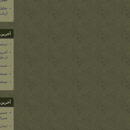
فصل س
تحلی
ارباب
آخرین د
ترجمه فارسی ۴۰ 
آخرین
از جلد ۱۲ تاریخ سرزمین
حدیث 
نسخه 
نسخه 
آخرین د
حسین
سریال
ایمان