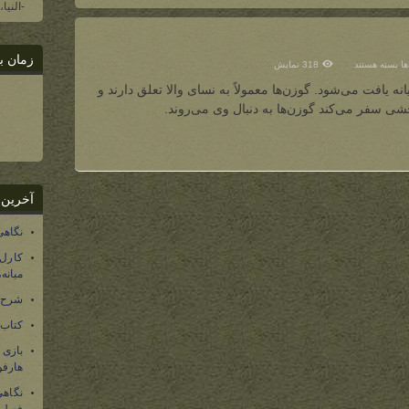
-النیا
زمان ب
برای
‌ها
بسته هستند
318 نمایش
گوزن
یافت می‌شود. گوزن‌ها معمولاً به نسای والا تعلق دارند و
شی سفر می‌کند گوزن‌ها به دنبال وی می‌روند.
آخرین 
نگاهی
کارل
میانه
شرح 
کتاب
بازی
هارفو
نگاهی