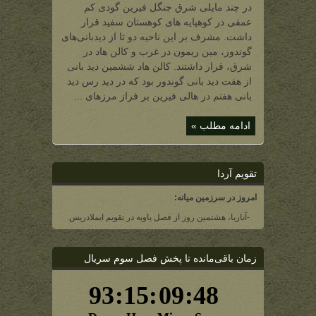
هاد
در چند مایلی شرق جنگل فیرین گودی کم
(ششمین
برج
عمقی در کوهپایه های کوهستان سفید قرار
دیدبانی
گوندور)
داشت. مشرف بر این ناحیه دو تا از دیدبانی‌های
گوندور، مین ریمون در غرب و کالن هاد در
شرق، قرار داشتند. کالن هاد ششمین دید بانی
از هفت دید بانی گوندور بود که در دید رس دید
بانی هفتم در هالی فیرین بر فراز مرزهای ...
ادامه مطلب »
تقویم آردا
امروز در سرزمین میانه:
-آناریا، هشتمین روز از فصل یاویه در تقویم ایملادریس.
زمان باقی‌مانده تا پخش فصل سوم سریال