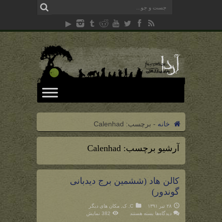
خانه
-
برچسب:
Calenhad
آرشیو برچسب:
Calenhad
کالن هاد (ششمین برج دیدبانی
گوندور)
۲۸ تیر ۱۳۹۱
C
,
ک
,
مکان های دیگر
برای
دیدگاه‌ها
بسته هستند
382 نمایش
کالن