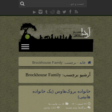
خانه
-
برچسب:
Brockhouse Family
آرشیو برچسب:
Brockhouse Family
خانواده بروک‌هاوس (یک خانواده
هابیتی)
۲۷ اسفند ۱۴۰۱
B
,
ب
,
هابیت ها
برای
دیدگاه‌ها
بسته هستند
112 نمایش
خانواده