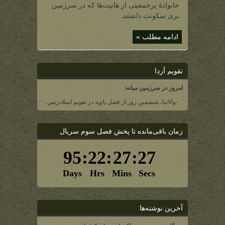
بروک‌هاوس
خانوادۀ پرجمعیتی از هابیت‌ها که در سرزمین
(یک
خانواده
بری سکونت داشتند.
هابیتی)
ادامه مطلب »
تقویم آردا
امروز در سرزمین میانه:
-والانیا، ششمین روز از فصل یاویه در تقویم ایملادریس.
زمان باقی‌مانده تا پخش فصل سوم سریال
آخرین نوشته‌ها