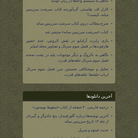
نگاهی به سیستم واکه‌ها در زبان کوئنیا
کارل اف. هاستتر، گردآورنده کتاب سرشت سرزمین
میانه، کیست؟
شرح مطالب درون کتاب سرشت سرزمین میانه
کتاب «سرشت سرزمین میانه» منتشر شد
بازی رابرت آرامایو در نقش الروس، عدم حضور
هارفوت‌ها در فصل سوم سریال و تصاویر مجله امپایر
نگاهی به بالروگ و دیگر موجودات پلید در پشت صحنه
فصل سوم سریال حلقه‌های قدرت
تحلیل و موشکافی نخستین تیزر فصل سوم سریال
ارباب حلقه‌ها: حلقه‌های قدرت
آخرین دانلودها
ترجمه فارسی ۴۰ صفحه از کتاب «سقوط نومه‌نور»
آخرین نوشته‌ها درباره گلورفیندل، پنج جادوگر و گیردان
از جلد ۱۲ تاریخ سرزمین میانه
حدیث فینوه و میریل