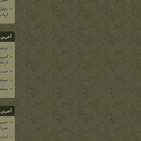
فصل س
تحلی
ارباب
آخرین د
ترجمه فارسی ۴۰ 
آخرین
از جلد ۱۲ تاریخ سرزمین
حدیث 
نسخه 
نسخه 
آخرین د
حسین
سریال
ایمان