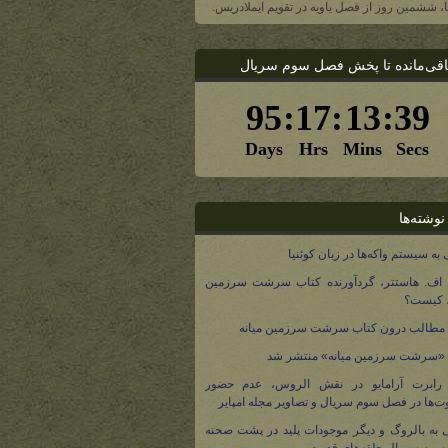
یا، ششمین روز از فصل یاویه در تقویم ایملادریس.
اقی‌مانده تا پخش فصل سوم سریال
نوشته‌ها
 به سیستم واکه‌ها در زبان کوئنیا
 اف. هاستتر، گردآورنده کتاب سرشت سرزمین
، کیست؟
مطالب درون کتاب سرشت سرزمین میانه
 «سرشت سرزمین میانه» منتشر شد
 رابرت آرامایو در نقش الروس، عدم حضور
ت‌ها در فصل سوم سریال و تصاویر مجله امپایر
 به بالروگ و دیگر موجودات پلید در پشت صحنه