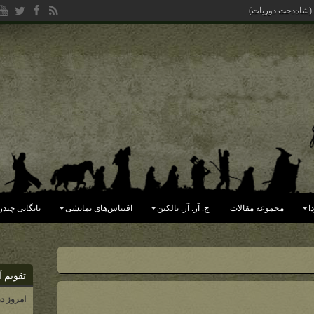
 (شاه‌دخت دوریات)
ا
مجموعه مقالات
ج. آر. آر. تالکین
اقتباس‌های نمایشی
بایگانی چندر
تقویم آ
امروز د