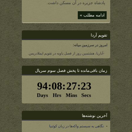
پادشاهان
پادشاه جزیره در آن مسکن داشت.
نومه
نور)
ادامه مطلب »
تقویم آردا
امروز در سرزمین میانه:
-آناریا، هشتمین روز از فصل یاویه در تقویم ایملادریس.
زمان باقی‌مانده تا پخش فصل سوم سریال
آخرین نوشته‌ها
نگاهی به سیستم واکه‌ها در زبان کوئنیا