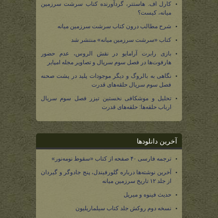
کارل اف. هاستتر، گردآورنده کتاب سرشت سرزمین
میانه، کیست؟
شرح مطالب درون کتاب سرشت سرزمین میانه
کتاب «سرشت سرزمین میانه» منتشر شد
بازی رابرت آرامایو در نقش الروس، عدم حضور
هارفوت‌ها در فصل سوم سریال و تصاویر مجله امپایر
نگاهی به بالروگ و دیگر موجودات پلید در پشت صحنه
فصل سوم سریال حلقه‌های قدرت
تحلیل و موشکافی نخستین تیزر فصل سوم سریال
ارباب حلقه‌ها: حلقه‌های قدرت
آخرین دانلودها
ترجمه فارسی ۴۰ صفحه از کتاب «سقوط نومه‌نور»
آخرین نوشته‌ها درباره گلورفیندل، پنج جادوگر و گیردان
از جلد ۱۲ تاریخ سرزمین میانه
حدیث فینوه و میریل
نسخه دوم روکش جلد کتاب سیلماریلیون