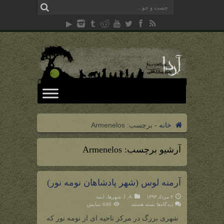
خانه
-
برچسب:
Armenelos
آرشیو برچسب:
Armenelos
آرمنه لوس (شهر پادشاهان نومه نور)
۲ مرداد ۱۳۹۳
A
,
آ
,
شهرها، ابنیه
برای
دیدگاه‌ها
بسته هستند
696 نمایش
آرمنه
لوس
شهری بزرگ در مرکز ناحیه ای از نومه نور که
(شهر