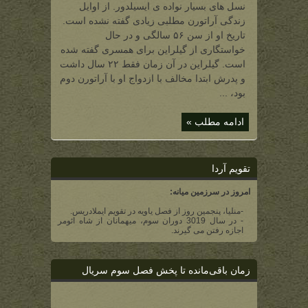
آراگورن
نسل های بسیار نواده ی ایسیلدور. از اوایل
اله
سار)
زندگی آراتورن مطلبی زیادی گفته نشده است.
تاریخ او از سن ۵۶ سالگی و در حال
خواستگاری از گیلراین برای همسری گفته شده
است. گیلراین در آن زمان فقط ۲۲ سال داشت
و پدرش ابتدا مخالف با ازدواج او با آراتورن دوم
بود، ...
ادامه مطلب »
تقویم آردا
امروز در سرزمین میانه:
-منلیا، پنجمین روز از فصل یاویه در تقویم ایملادریس.
- در سال 3019 دوران سوم، میهمانان از شاه ائومر
اجازه رفتن می گیرند.
زمان باقی‌مانده تا پخش فصل سوم سریال