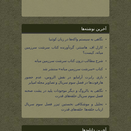
آخرین نوشته‌ها
نگاهی به سیستم واکه‌ها در زبان کوئنیا
کارل اف. هاستتر، گردآورنده کتاب سرشت سرزمین
میانه، کیست؟
شرح مطالب درون کتاب سرشت سرزمین میانه
کتاب «سرشت سرزمین میانه» منتشر شد
بازی رابرت آرامایو در نقش الروس، عدم حضور
هارفوت‌ها در فصل سوم سریال و تصاویر مجله امپایر
نگاهی به بالروگ و دیگر موجودات پلید در پشت صحنه
فصل سوم سریال حلقه‌های قدرت
تحلیل و موشکافی نخستین تیزر فصل سوم سریال
ارباب حلقه‌ها: حلقه‌های قدرت
آخرین دانلودها