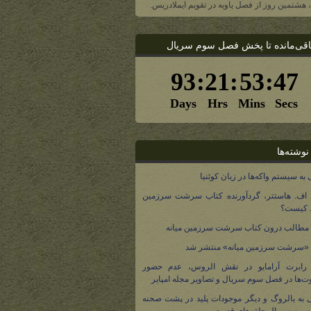
ا، هشتمین روز از فصل یاویه در تقویم ایملادریس.
اقی‌مانده تا پخش فصل سوم سریال
نوشته‌ها
 به سیستم واکه‌ها در زبان کوئنیا
 اف. هاستتر، گردآورنده کتاب سرشت سرزمین
، کیست؟
مطالب درون کتاب سرشت سرزمین میانه
 «سرشت سرزمین میانه» منتشر شد
 رابرت آرامایو در نقش الروس، عدم حضور
ت‌ها در فصل سوم سریال و تصاویر مجله امپایر
 به بالروگ و دیگر موجودات پلید در پشت صحنه