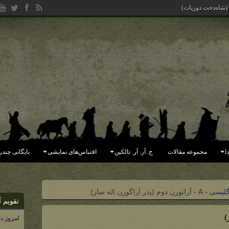
 (شاه‌دخت دوریات)
ا
مجموعه مقالات
ج. آر. آر. تالکین
اقتباس‌های نمایشی
بایگانی چندر
گلیسی
-
A
-
آراتورن دوم (پدر آراگورن اله سار)
تقویم آ
)
امروز د