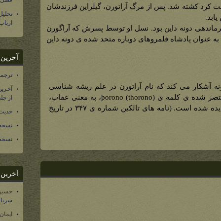
فصل س
کرد کشته شد. پس از مرگ آراتورن، گیلراین فرزندشان
تحلی
یابد.
ارباب
ماندهی دونه داین بود. نسل او توسط پسرش که آراگورن
 به عنوان پادشاه قلمروهای دوباره متحد شده ی دونه داین
آخرین د
ترجمه فارسی ۴۰ 
ونه آشکار می کند که نام آراتورن در علم ریشه شناسی
آخرین
لغات اینگونه است: نام، شامل مختصر شده ی کلمه ی þorono (thorono)، به معنی عقاب،
از جلد ۱۲ تاریخ سرزمین
که در Thoron- dor, Thorongil… دیده شده است. (نامه های تالکین شماره ی ۳۴۷ در تاریخ
حدیث 
نسخه 
نسخه 
آخرین د
حسین
سریال
ایمان