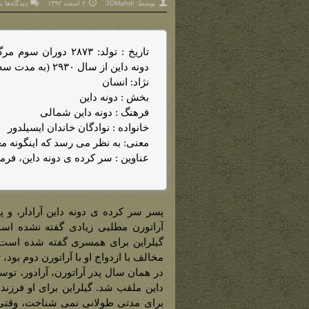
ب
توسط:
3DMahdi
۲ اسفند ۱۳۹۲
دیدگاه‌ها
ب
آ
د
(
آ
ا
س
دونه داین از سال ۲۹۳۰ (به مدت سه سال حکم راند).
نژاد: انسان
بخش : دونه داین
فرهنگ : دونه داین شمالی
خانواده : نوادگان خاندان ایسیلدور
معنی: به نظر می رسد که اینگونه م
عناوین : سر کرده ی دونه داین، فرم
پسر سر کرده ی دونه داین آرادار، و پ
مخالف با ازدواج او با آراتورن دوم بود، 
در همان سال پدر آراتورن، آرادور، تو
داین ملقب شد. گیلراین برای او فرزندی 
برای مدتی طولانی نمی شناخت، وقتی 