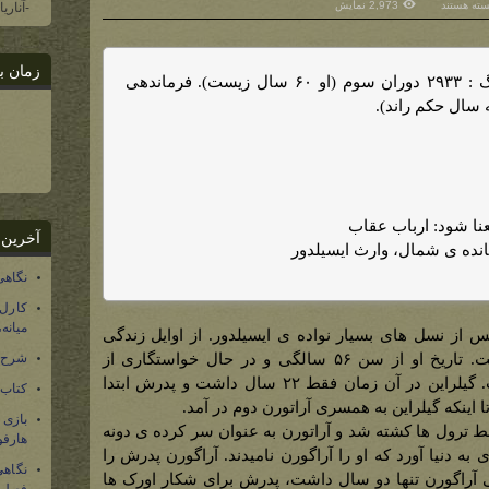
رای
سته هستند
2,973 نمایش
-آناری
راتورن
وم
پدر
راگورن
له
زمان ب
ار)
تاریخ : تولد: ۲۸۷۳ دوران سوم مرگ : ۲۹۳۳ دوران سوم (او ۶۰ سال زیست). فرماندهی
عنا شود: ارباب عقاب
آخرین 
انده ی شمال، وارث ایسیلدور
نگاهی
کارل
میانه
س از نسل های بسیار نواده ی ایسیلدور. از اوایل زندگی
آراتورن مطلبی زیادی گفته نشده است. تاریخ او از سن ۵۶ سالگی و در حال خواستگاری از
شرح 
گیلراین برای همسری گفته شده است. گیلراین در آن زمان فقط ۲۲ سال داشت و پدرش ابتدا
کتاب
تا اینکه گیلراین به همسری آراتورن دوم در آمد.
بازی
سط ترول ها کشته شد و آراتورن به عنوان سر کرده ی دونه
هارفو
به دنیا آورد که او را آراگورن نامیدند. آراگورن پدرش را
نگاهی
آراگورن تنها دو سال داشت، پدرش برای شکار اورک ها