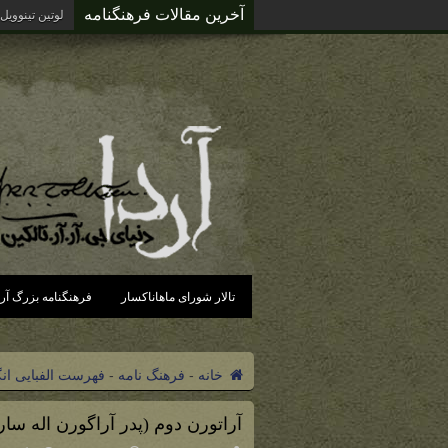
آخرین مقالات فرهنگنامه
لوتین تینوویل
تالار شورای ماهاناکسار
فرهنگنامه بزرگ آرد
خانه
-
فرهنگ نامه
-
فهرست الفبایی ان
آراتورن دوم (پدر آراگورن اله سار