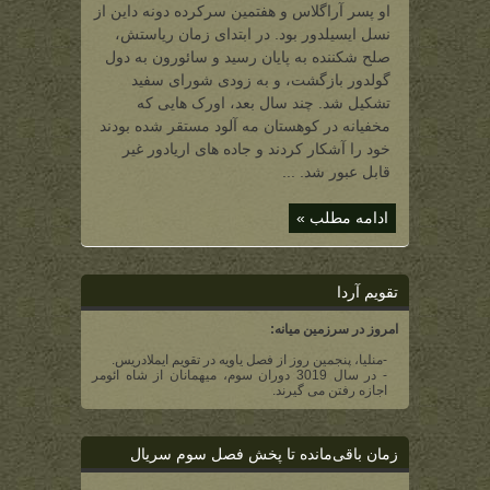
اول
او پسر آراگلاس و هفتمین سرکرده دونه داین از
(هفتمین
سرکرده
نسل ایسیلدور بود. در ابتدای زمان ریاستش،
دونه
داین)
صلح شکننده به پایان رسید و سائورون به دول
گولدور بازگشت، و به زودی شورای سفید
تشکیل شد. چند سال بعد، اورک هایی که
مخفیانه در کوهستان مه آلود مستقر شده بودند
خود را آشکار کردند و جاده های اریادور غیر
قابل عبور شد. ...
ادامه مطلب »
تقویم آردا
امروز در سرزمین میانه:
-منلیا، پنجمین روز از فصل یاویه در تقویم ایملادریس.
- در سال 3019 دوران سوم، میهمانان از شاه ائومر
اجازه رفتن می گیرند.
زمان باقی‌مانده تا پخش فصل سوم سریال