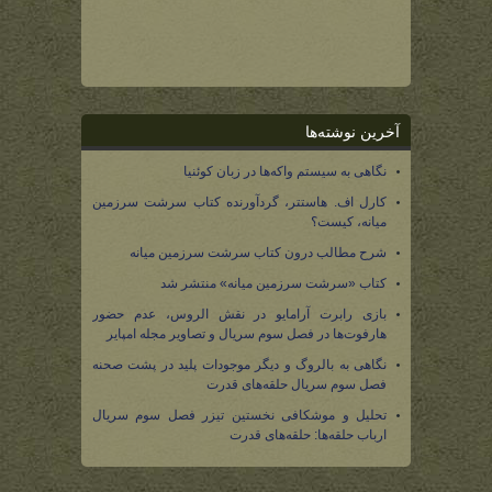
آخرین نوشته‌ها
نگاهی به سیستم واکه‌ها در زبان کوئنیا
کارل اف. هاستتر، گردآورنده کتاب سرشت سرزمین
میانه، کیست؟
شرح مطالب درون کتاب سرشت سرزمین میانه
کتاب «سرشت سرزمین میانه» منتشر شد
بازی رابرت آرامایو در نقش الروس، عدم حضور
هارفوت‌ها در فصل سوم سریال و تصاویر مجله امپایر
نگاهی به بالروگ و دیگر موجودات پلید در پشت صحنه
فصل سوم سریال حلقه‌های قدرت
تحلیل و موشکافی نخستین تیزر فصل سوم سریال
ارباب حلقه‌ها: حلقه‌های قدرت