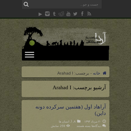
خانه
-
برچسب:
Arahad I
آرشیو برچسب:
Arahad I
آراهاد اول (هفتمین سرکرده دونه
داین)
۲۰ مرداد ۱۳۹۳
A
,
آ
,
انسان ها
برای
دیدگاه‌ها
بسته هستند
259 نمایش
آراهاد