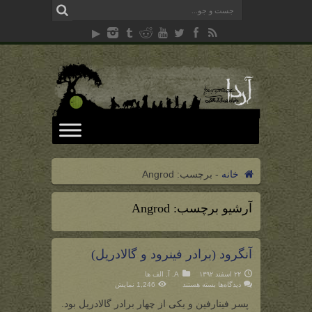
خانه
-
برچسب:
Angrod
آرشیو برچسب:
Angrod
آنگرود (برادر فینرود و گالادریل)
۲۲ اسفند ۱۳۹۲
A
,
آ
,
الف ها
برای
دیدگاه‌ها
بسته هستند
1,246 نمایش
آنگرود
(برادر
پسر فینارفین و یکی از چهار برادر گالادریل بود.
فینرود