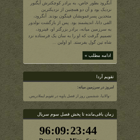
و
آنگرود بطور خاص، به برادر کوچکترش آیگنور
گالادریل)
نزدیک بود و آن دو همچنین از نزدیکترین
متحدین پسرعمویشان فینگون بودند. آنگرود،
الفی دانا، اندیشمند بود. پس از بازگشت نولدور
به سرزمین میانه، برادر بزرگتر او، فینرود،
تصمیم گرفت که او را به سان یک فرستاده نزد
شاه تین گول بفرستد. او اولین ...
ادامه مطلب »
تقویم آردا
امروز در سرزمین میانه:
-والانیا، ششمین روز از فصل یاویه در تقویم ایملادریس.
زمان باقی‌مانده تا پخش فصل سوم سریال