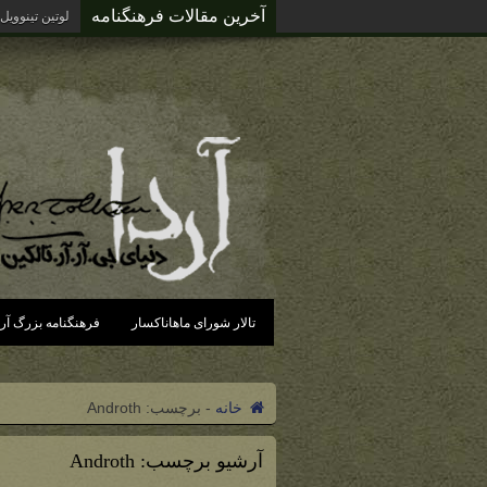
آخرین مقالات فرهنگنامه
لوتین تینوویل
تالار شورای ماهاناکسار
فرهنگنامه بزرگ آرد
خانه
-
برچسب:
Androth
آرشیو برچسب:
Androth