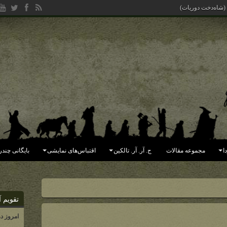
 (شاه‌دخت دوریات)
ا
مجموعه مقالات
ج. آر. آر. تالکین
اقتباس‌های نمایشی
بایگانی چندر
تقویم آ
امروز د