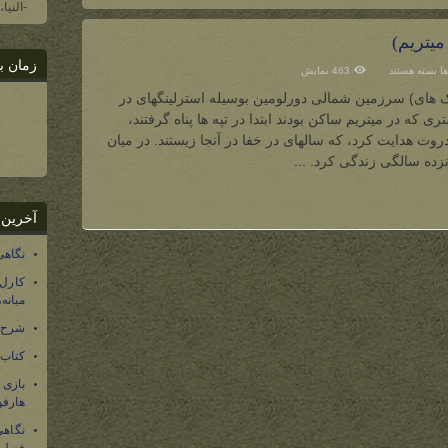
-النیا
میتریم)
زمان ب
برای
ها
بسته هستند
463 نمایش
آندروت
(پناهگاه
اشک های) سرزمین شمالی دورلومین بوسیله استرلینگهای در
الفهای
خاکستری
که در میتریم ساکن بودند ابتدا در تپه ها پناه گرفتند،
میتریم)
روت هدایت کرد، که سالهای در خفا در آنجا زیستند. در میان
زده سالگی زندگی کرد. ...
آخرین 
نگاهی
کارل
میانه
شرح 
کتاب
بازی
هارفو
نگاهی