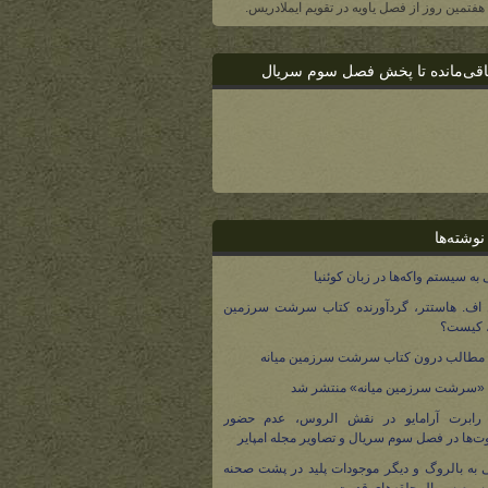
، هفتمین روز از فصل یاویه در تقویم ایملادریس.
اقی‌مانده تا پخش فصل سوم سریال
نوشته‌ها
 به سیستم واکه‌ها در زبان کوئنیا
 اف. هاستتر، گردآورنده کتاب سرشت سرزمین
، کیست؟
مطالب درون کتاب سرشت سرزمین میانه
 «سرشت سرزمین میانه» منتشر شد
 رابرت آرامایو در نقش الروس، عدم حضور
ت‌ها در فصل سوم سریال و تصاویر مجله امپایر
 به بالروگ و دیگر موجودات پلید در پشت صحنه