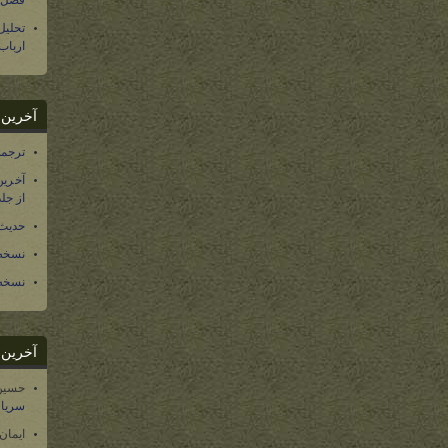
فصل س
تحلی
ارباب
آخرین د
ترجمه فارسی ۴۰ 
آخرین
از جلد ۱۲ تاریخ سرزمین
حدیث 
نسخه 
نسخه 
آخرین د
حسین
سریال
ایمان