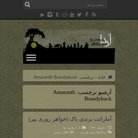
خانه
-
برچسب:
Amaranth Brandybuck
آرشیو برچسب:
Amaranth
Brandybuck
آمارانت برندی باک (خواهر روری پیر)
۱ اسفند ۱۳۹۲
A
,
آ
,
هابیت ها
برای
دیدگاه‌ها
بسته هستند
388 نمایش
آمارانت