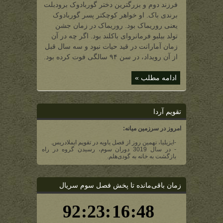
برندی
فرزند دوم و بزرگترین دختر گوربادوک برودبلت
باک
(خواهر
برندی باک. او خواهر کوچکتر پسر گوربادوک
روری
پیر)
یعنی روریماک بود. روریماک در زمان جشن
تولد بیلبو فرمانروای باکلند بود. اگر چه در آن
زمان آمارانت در قید حیات نبود و سه سال قبل
از آن رویداد، در سن ۹۴ سالگی فوت کرده بود.
ادامه مطلب »
تقویم آردا
امروز در سرزمین میانه:
-ایزیلیا، نهمین روز از فصل یاویه در تقویم ایملادریس.
- در سال 3019 دوران سوم، رسیدن گروه در راه
بازگشت به خانه به گودی‌هلم.
زمان باقی‌مانده تا پخش فصل سوم سریال