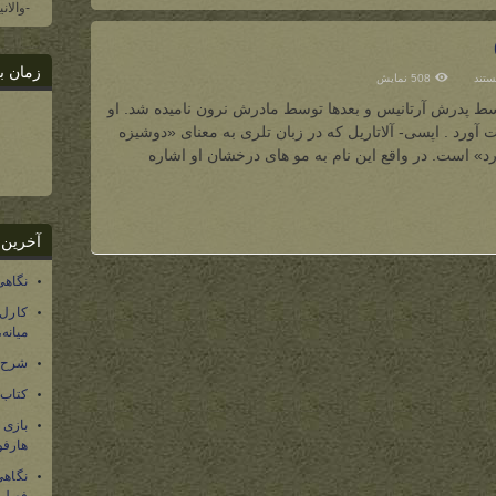
-والان
زمان ب
ستند
508 نمایش
وسط پدرش آرتانیس و بعدها توسط مادرش نرون نامیده شد. او
آورد . اپسی- آلاتاریل که در زبان تلری به معنای «دوشیزه
ل)
د» است. در واقع این نام به مو های درخشان او اشاره
آخرین 
نگاهی
کارل
میانه
شرح 
کتاب
بازی
هارفو
نگاهی