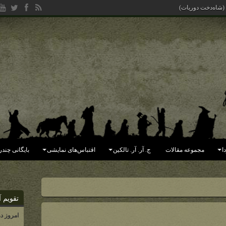
 (شاه‌دخت دوریات)
ا
مجموعه مقالات
ج. آر. آر. تالکین
اقتباس‌های نمایشی
بایگانی چندر
تقویم آ
امروز د