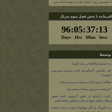
یا، ششمین روز از فصل یاویه در تقویم ایملادریس.
اقی‌مانده تا پخش فصل سوم سریال
نوشته‌ها
 به سیستم واکه‌ها در زبان کوئنیا
 اف. هاستتر، گردآورنده کتاب سرشت سرزمین
، کیست؟
مطالب درون کتاب سرشت سرزمین میانه
 «سرشت سرزمین میانه» منتشر شد
 رابرت آرامایو در نقش الروس، عدم حضور
ت‌ها در فصل سوم سریال و تصاویر مجله امپایر
 به بالروگ و دیگر موجودات پلید در پشت صحنه