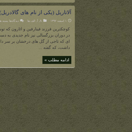
آلاتاریل (یکی از نام های گالادریل)
برای
۱ اسفند ۱۳۹۲
A
,
آ
,
الف ها
دیدگاه‌ها
بسته ه
آلاتاریل
(یکی
کوچکترین فرزند فینارفین و ائارون که ت
از
نام
در دوران بزرگسالی نیز نام جدیدی به دست 
های
گالادری
ای که تاجی از گل های درخشان بر سر دار
داشت، که گفته ...
ادامه مطلب »