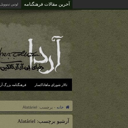
آخرین مقالات فرهنگنامه
لوتین تینوویل
تالار شورای ماهاناکسار
فرهنگنامه بزرگ آرد
خانه
-
برچسب:
Alatáriel
آرشیو برچسب:
Alatáriel