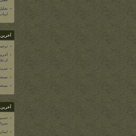
فصل س
تحلی
ارباب
آخرین د
ترجمه فارسی ۴۰ 
آخرین
از جلد ۱۲ تاریخ سرزمین
حدیث 
نسخه 
نسخه 
آخرین د
حسین
سریال
ایمان