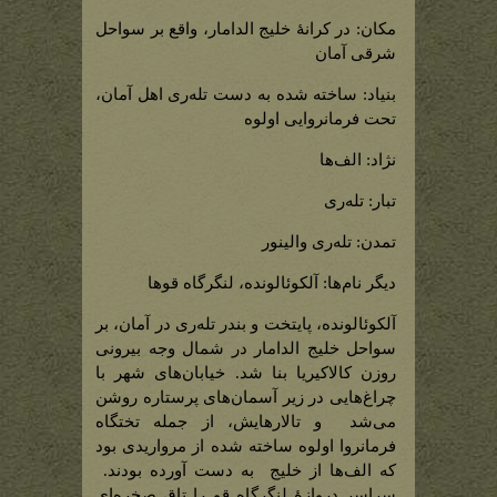
مکان: در کرانۀ خلیج الدامار، واقع بر سواحل
شرقی آمان
بنیاد: ساخته شده به دست تله‌ری اهل آمان،
تحت فرمانروایی اولوه
نژاد: الف‌ها
تبار: تله‌ری
تمدن: تله‌ری والینور
دیگر نام‌ها: آلکوئالونده، لنگرگاه قوها
آلکوئالونده، پایتخت و بندر تله‌ری در آمان، بر
سواحل خلیج الدامار در شمال وجه بیرونی
روزن کالاکیریا بنا شد. خیابان‌های شهر با
چراغ‌هایی در زیر آسمان‌های پرستاره روشن
می‌شد و تالارهایش، از جمله تختگاه
فرمانروا اولوه ساخته شده از مرواریدی بود
که الف‌ها از خلیج به دست آورده بودند.
سراسر دروازۀ لنگرگاه قو را تاق صخره‌ای