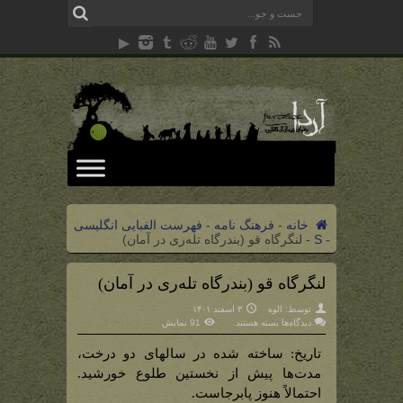
خانه
-
فرهنگ نامه
-
فهرست الفبایی انگلیسی
-
S
-
لنگرگاه قو (بندرگاه تله‌ری در آمان)
لنگرگاه قو (بندرگاه تله‌ری در آمان)
توسط:
الوه
۳ اسفند ۱۴۰۱
برای
دیدگاه‌ها
بسته هستند
91 نمایش
لنگرگاه
قو
(بندرگاه
تاریخ: ساخته شده در سالهای دو درخت،
تله‌ری
در
مدت‌ها پیش از نخستین طلوع خورشید.
آمان)
احتمالاً هنوز پابرجاست.