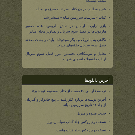
میانه، کیست؟
شرح مطالب درون کتاب سرشت سرزمین میانه
کتاب «سرشت سرزمین میانه» منتشر شد
بازی رابرت آرامایو در نقش الروس، عدم حضور
هارفوت‌ها در فصل سوم سریال و تصاویر مجله امپایر
نگاهی به بالروگ و دیگر موجودات پلید در پشت صحنه
فصل سوم سریال حلقه‌های قدرت
تحلیل و موشکافی نخستین تیزر فصل سوم سریال
ارباب حلقه‌ها: حلقه‌های قدرت
آخرین دانلودها
ترجمه فارسی ۴۰ صفحه از کتاب «سقوط نومه‌نور»
آخرین نوشته‌ها درباره گلورفیندل، پنج جادوگر و گیردان
از جلد ۱۲ تاریخ سرزمین میانه
حدیث فینوه و میریل
نسخه دوم روکش جلد کتاب سیلماریلیون
نسخه دوم روکش جلد کتاب هابیت