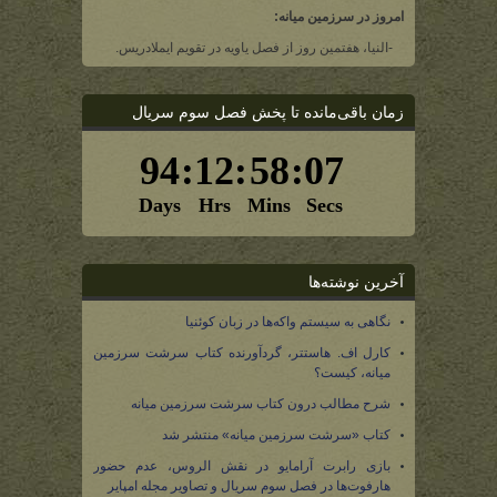
امروز در سرزمین میانه:
-النیا، هفتمین روز از فصل یاویه در تقویم ایملادریس.
زمان باقی‌مانده تا پخش فصل سوم سریال
آخرین نوشته‌ها
نگاهی به سیستم واکه‌ها در زبان کوئنیا
کارل اف. هاستتر، گردآورنده کتاب سرشت سرزمین
میانه، کیست؟
شرح مطالب درون کتاب سرشت سرزمین میانه
کتاب «سرشت سرزمین میانه» منتشر شد
بازی رابرت آرامایو در نقش الروس، عدم حضور
هارفوت‌ها در فصل سوم سریال و تصاویر مجله امپایر