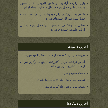
بازی رابرت آرامایو در نقش الروس، عدم حضور
هارفوت‌ها در فصل سوم سریال و تصاویر مجله امپایر
نگاهی به بالروگ و دیگر موجودات پلید در پشت صحنه
فصل سوم سریال حلقه‌های قدرت
تحلیل و موشکافی نخستین تیزر فصل سوم سریال
ارباب حلقه‌ها: حلقه‌های قدرت
آخرین دانلودها
ترجمه فارسی ۴۰ صفحه از کتاب «سقوط نومه‌نور»
آخرین نوشته‌ها درباره گلورفیندل، پنج جادوگر و گیردان
از جلد ۱۲ تاریخ سرزمین میانه
حدیث فینوه و میریل
نسخه دوم روکش جلد کتاب سیلماریلیون
نسخه دوم روکش جلد کتاب هابیت
آخرین دیدگاه‌ها