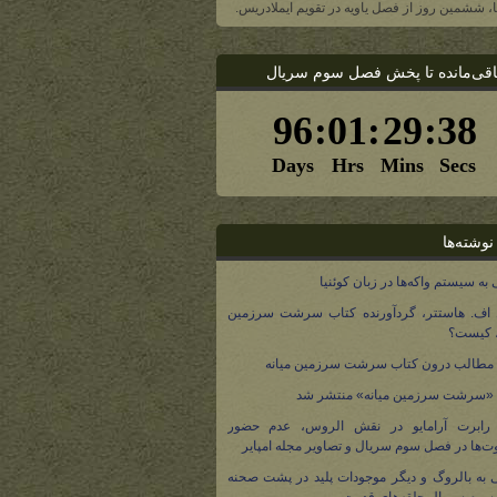
یا، ششمین روز از فصل یاویه در تقویم ایملادریس.
اقی‌مانده تا پخش فصل سوم سریال
نوشته‌ها
 به سیستم واکه‌ها در زبان کوئنیا
 اف. هاستتر، گردآورنده کتاب سرشت سرزمین
، کیست؟
مطالب درون کتاب سرشت سرزمین میانه
 «سرشت سرزمین میانه» منتشر شد
 رابرت آرامایو در نقش الروس، عدم حضور
ت‌ها در فصل سوم سریال و تصاویر مجله امپایر
 به بالروگ و دیگر موجودات پلید در پشت صحنه