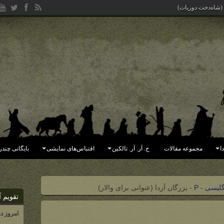
ا
مجموعه مقالات
ج. آر. آر. تالکین
اقتباس‌های نمایشی
بایگانی چندر
گلیسی
-
P
-
بزرگان آردا (عنوانی برای والار)
تقویم آ
امروز د