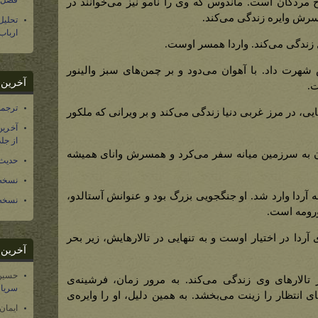
فصل س
ح مردگان است. ماندوس که وی را نامو نیز می‌خوانند در
سرش وایره زندگی می‌کند.
تحلی
ارباب
ل زندگی می‌کند. واردا همسر اوست.
رت داد. با آهوان می‌دود و بر چمن‌های سبز والینور
آخرین د
ت.
ترجمه فارسی ۴۰ 
ایی، در مرز غربی دنیا زندگی می‌کند و بر ویرانی که ملکور
آخرین
از جلد ۱۲ تاریخ سرزمین
ان به سرزمین میانه سفر می‌کرد و همسرش وانای همیشه
حدیث 
نسخه 
ه به آردا وارد شد. او جنگجویی بزرگ بود و عنوانش آستالدو،
نسخه 
ورومه است.
ی آردا در اختیار اوست و به تنهایی در تالارهایش، زیر بحر
آخرین د
حسین
تالارهای وی زندگی می‌کند. به مرور زمان، فرشینه‌ی
سریال
ای انتظار را زینت می‌بخشد. به همین دلیل، او را وایره‌ی
ایمان