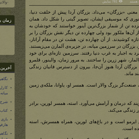
 هستند
781 نمایش
-والان
ان
انی
 معنی «بزرگان» می‌داد. بزرگان آردا پیش از خلقت دنیا،
)
آینوری که موسیقی ایشان، تصویر گیتی را شکل داد. همان
زمان ب
انزده تن از شمار بزرگ‌ترین آینور خواستند که خودشان به
 آن‌ها ملکور بود ولی چهارده تن دیگر نقش بزرگان را بر
تازه کوشیدند. از آن چهارده تن، هشت تن در مقام آراتار،
ار، بزرگان در سرزمین میانه، در جزیره‌ی آلمارن می‌زیستند.
رد به اجبار به غرب دنیا رفتند. سرزمین تازه‌ای برای خود
المار، شهر زرین را ساختند. به مرور زمان، والینور، قلمرو
رگان آردا هنوز آن‌جا، بیرون از دسترس فانیان زندگی
آخرین 
ند ماند.
نگاهی
له، صنعت‌گر بزرگ والار است. همسر او، یاوانا، ملکه‌ی زمین
کارل
میانه
شرح 
ویند که درمان و آرامش می‌آورد. استه، همسر لورین، برادر
ور زندگی می‌کند.
کتاب
بازی
ش ایرمو است و در با‌غ‌های لورین، همراه همسرش، استه
هارفو
مده است.
نگاهی