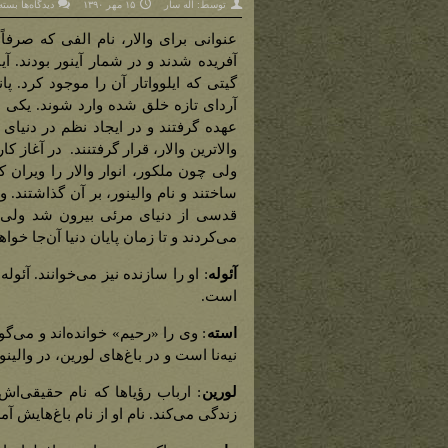
برای
توسط:
اله سار
۱۵ مهر ۱۳۹۰
دیدگاه‌ها
بسته
بزرگ
آردا
(عنو
عنوانی برای والار، نام الفی که صرفاً
برای
والار
آفریده شدند و در شمار آینور بودند. 
گیتی که ایلوواتار آن را موجود کرد. پ
آردای تازه خلق شده وارد شوند. یکی از
عهده گرفتند و در ایجاد نظم در دنیای 
والاترین والار، قرار گرفتنند. در آغاز ک
ولی چون ملکور، انوار والار را ویران ک
ساختند و نام والینور، بر آن گذاشتند. و
قدسی از دنیای مرئی بیرون شد ولی بز
می‌کردند و تا زمان پایان دنیا آن‌جا خواه
آئوله
: او را سازنده نیز می‌خوانند. آئو
است.
استه
: وی را «رحیم» خوانده‌اند و می‌گ
نیه‌نا است و در باغ‌های لورین، در والین
لورین
: ارباب رؤیاها که نام حقیقی‌ا
زندگی می‌کند. نام او از نام باغ‌هایش آ