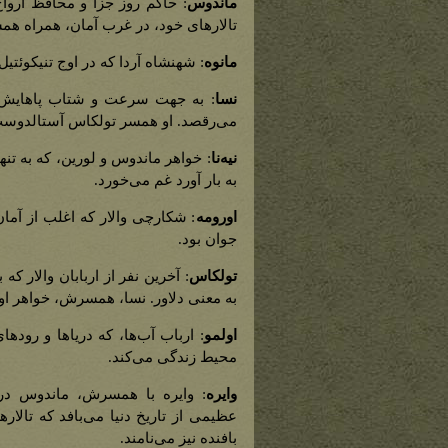
ماندوس
: حاکم روز جزا و محافظ اروا
تالارهای خود، در غرب آمان، همراه هم
مانوه
: شهنشاه آردا که در اوج تنیکوئتی
نسا
: به جهت سرعت و شتاب پاهایش شه
می‌رقصد. او همسر تولکاس آستالدوس
نیه‌نا
: خواهر ماندوس و لورین، که به تنه
به بار آورد غم می‌خورد.
اورومه
: شکارچی والار که اغلب از آم
جوان بود.
تولکاس
: آخرین نفر از اربابان والار ک
به معنی دلاور. نسا، همسرش، خواهر ا
اولمو
: ارباب آب‌ها، که دریاها و رودها
محیط زندگی می‌کند.
وایره
: وایره با همسرش، ماندوس در 
عظیمی از تاریخ دنیا می‌بافد که تالاره
بافنده نیز می‌نامند.