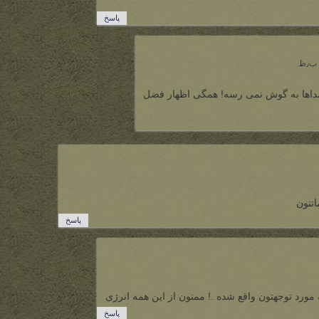
پاسخ
داها به گوش نمی رسه! همگی اظهار فضل
اتتون
پاسخ
ورد توجهتون واقع شده .! ممنون از این همه انرژی
پاسخ