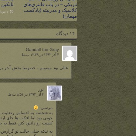
تاریکی – در باب فانتزی‌های
تالکین
کلاسیک و مدرنیته (پادکست
۶ خرداد ۱۴۰۰
مهمان)
۲۸ شهریور ۱۴۰۱
۱۴ دیدگاه
Gandalf the Gray
۴ آذر ۱۳۹۳ در ۱۲:۴۹ ب٫ظ
عالی بود ممنونم ، خصوصا بخش آخر برن
تور
۴ آذر ۱۳۹۳ در ۸:۵۱ ب٫ظ
مرسی.
به شخصه یه احساس رضایت خاص
خوبی بود اما افکت ها جای ارتق
کیفیت رو دانلود کنن فقط به 