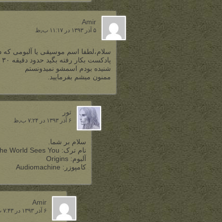
Amir
۵ آذر ۱۳۹۳ در ۱۱:۱۷ ب٫ظ
شنیده بودم اسمشو نمیدونستم
ممنون میشم بفرمایید.
تور
۶ آذر ۱۳۹۳ در ۷:۲۴ ب٫ظ
سلام بر شما.
نام ترک: How the World Sees You
آلبوم: Origins
کامپوزر: Audiomachine
Amir
۶ آذر ۱۳۹۳ در ۷:۴۳ ب٫ظ