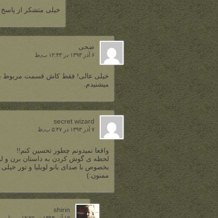
خیلی متشکر از پاسخ
ضحی
۶ آذر ۱۳۹۳ در ۱۲:۴۳ ب٫ظ
خیلی عالی! فقط کاش قسمت مربوط به می
میشنیدم.
secret wizard
۷ آذر ۱۳۹۳ در ۵:۴۷ ب٫ظ
واقعا نمیدونم چطور تحسین کنم!!
لحظه ی گوش کردن به داستان برن و لو
بخصوص با صدای بانو لوبلیا و تور خیلی 
ممنون:)
shirin