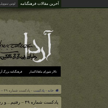
آخرین مقالات فرهنگنامه
آردای گزند د
تالار شورای ماهاناکسار
فرهنگنامه بزرگ آرد
خانه
-
پادکست
-
پادکست شماره ۴۹ – رفتیم…و رسیدیم!
پادکست شماره ۴۹ – رفتیم…و رسیدیم!