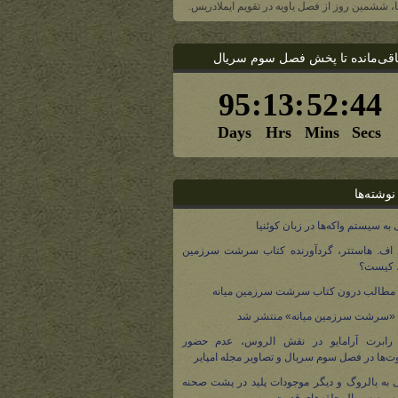
یا، ششمین روز از فصل یاویه در تقویم ایملادریس.
اقی‌مانده تا پخش فصل سوم سریال
نوشته‌ها
 به سیستم واکه‌ها در زبان کوئنیا
 اف. هاستتر، گردآورنده کتاب سرشت سرزمین
، کیست؟
مطالب درون کتاب سرشت سرزمین میانه
 «سرشت سرزمین میانه» منتشر شد
 رابرت آرامایو در نقش الروس، عدم حضور
ت‌ها در فصل سوم سریال و تصاویر مجله امپایر
 به بالروگ و دیگر موجودات پلید در پشت صحنه