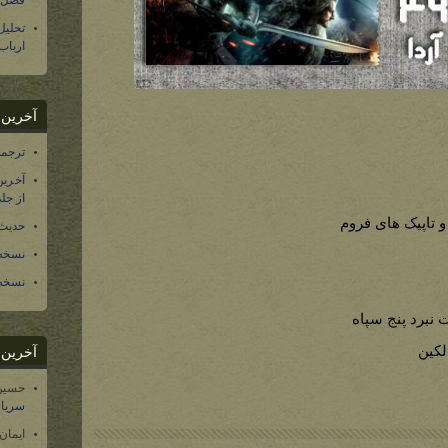
فصل س
تحلی
ارباب
آخرین د
ترجمه فارسی ۴۰ 
آخرین
از جلد ۱۲ تاریخ سرزمین
و تاپیک های فروم
حدیث 
نسخه 
نسخه 
 نبرد پنج سپاه
لکین
آخرین د
حسین
سریال
ایمان