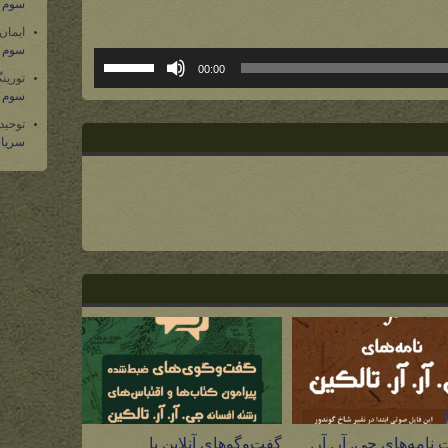
سوم س
ایمان
سوم س
برای
00:00
تورین
افزایش
سوم س
یا
کاهش
توحید
سریال
صدا
از
کلیدهای
بالا
و
پایین
استفاده
کنید.
نامه‌های جی. آر. آر.
گفت‌وگوهای آنلاین با