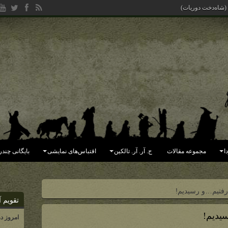
یده (جهان فاسد شده به دست ملکو
ا
مجموعه مقالات
ج. آر. آر. تالکین
اقتباس‌های نمایشی
بایگانی چندر
تقویم آ
امروز د