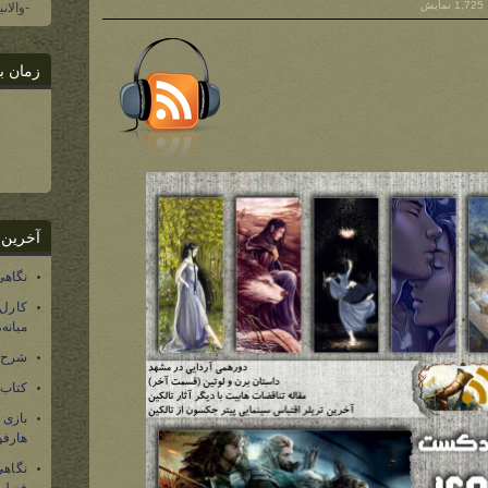
1,725 نمایش
-والان
زمان ب
آخرین 
نگاهی
کارل
میانه
شرح 
کتاب
بازی
هارفو
نگاهی