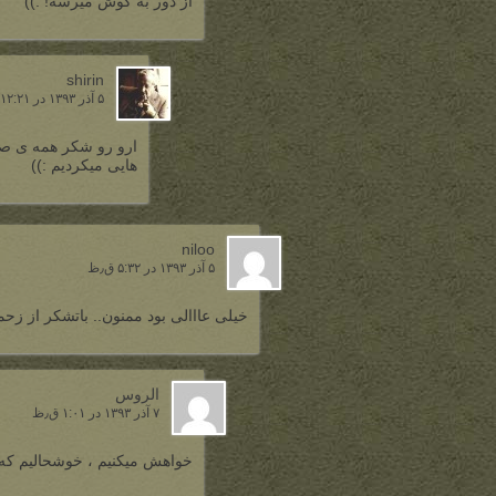
از دور به گوش میرسه! :))
shirin
۵ آذر ۱۳۹۳ در ۱۲:۲۱ ب٫ظ
ارو رو شکر همه ی ص
هایی میکردیم :))
niloo
۵ آذر ۱۳۹۳ در ۵:۳۲ ق٫ظ
خیلی عااالی بود ممنون.. باتشکر از زحم
الروس
۷ آذر ۱۳۹۳ در ۱:۰۱ ق٫ظ
خواهش میکنیم ، خوشحالیم که م