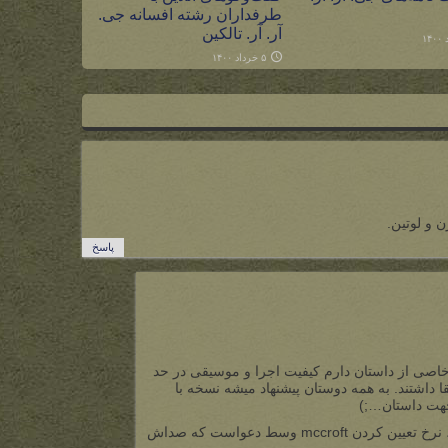
طرفداران رشته افسانه جی.
آر. آر. تالکین
۵ خرداد ۱۴۰۰
 و لوتین.
پاسخ
ی از داستان دارم کیفیت اجرا و موسیقی در حد
ا داشتند. به همه دوستان پیشنهاد میشه نسخه با
جهت داستان…;)
یه تیکه خیلی جالب تو گزارش، نرخ تعیین کردن mccroft وسط دعواست که صداش