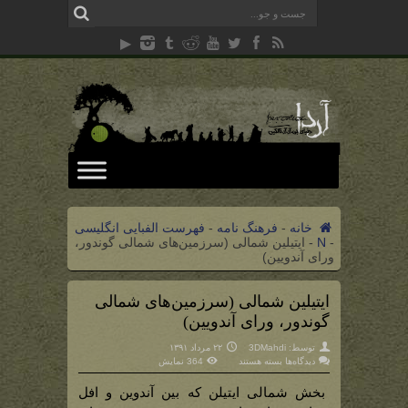
خانه
-
فرهنگ نامه
-
فهرست الفبایی انگلیسی
-
N
-
ایتیلین شمالی (سرزمین‌های شمالی گوندور،
ورای آندویین)
ایتیلین شمالی (سرزمین‌های شمالی
گوندور، ورای آندویین)
توسط:
3DMahdi
۲۲ مرداد ۱۳۹۱
برای
دیدگاه‌ها
بسته هستند
364 نمایش
ایتیلین
شمالی
(سرزمین‌های
بخش شمالی ایتیلن که بین آندوین و افل
شمالی