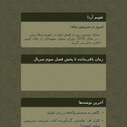
تقویم آردا
امروز در سرزمین میانه:
-منلیا، پنجمین روز از فصل یاویه در تقویم ایملادریس.
- در سال 3019 دوران سوم، میهمانان از شاه ائومر
اجازه رفتن می گیرند.
زمان باقی‌مانده تا پخش فصل سوم سریال
آخرین نوشته‌ها
نگاهی به سیستم واکه‌ها در زبان کوئنیا
کارل اف. هاستتر، گردآورنده کتاب سرشت سرزمین
میانه، کیست؟