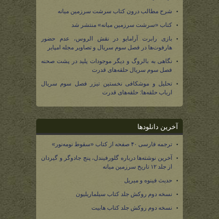
شرح مطالب درون کتاب سرشت سرزمین میانه
کتاب «سرشت سرزمین میانه» منتشر شد
بازی رابرت آرامایو در نقش الروس، عدم حضور
هارفوت‌ها در فصل سوم سریال و تصاویر مجله امپایر
نگاهی به بالروگ و دیگر موجودات پلید در پشت صحنه
فصل سوم سریال حلقه‌های قدرت
تحلیل و موشکافی نخستین تیزر فصل سوم سریال
ارباب حلقه‌ها: حلقه‌های قدرت
آخرین دانلودها
ترجمه فارسی ۴۰ صفحه از کتاب «سقوط نومه‌نور»
آخرین نوشته‌ها درباره گلورفیندل، پنج جادوگر و گیردان
از جلد ۱۲ تاریخ سرزمین میانه
حدیث فینوه و میریل
نسخه دوم روکش جلد کتاب سیلماریلیون
نسخه دوم روکش جلد کتاب هابیت