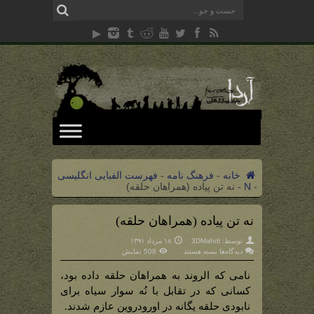
خانه
-
فرهنگ نامه
-
فهرست الفبایی انگلیسی
-
N
-
نه تن پیاده (همراهان حلقه)
نه تن پیاده (همراهان حلقه)
توسط:
3DMahdi
۱۸ مرداد ۱۳۹۱
برای
دیدگاه‌ها
بسته هستند
508 نمایش
نه
تن
پیاده
نامی که الروند به همراهان حلقه داده بود،
(همراهان
حلقه)
کسانی که در تقابل با نُه سوار سیاه برای
نابودی حلقه یگانه در
اورودروین
عازم شدند.