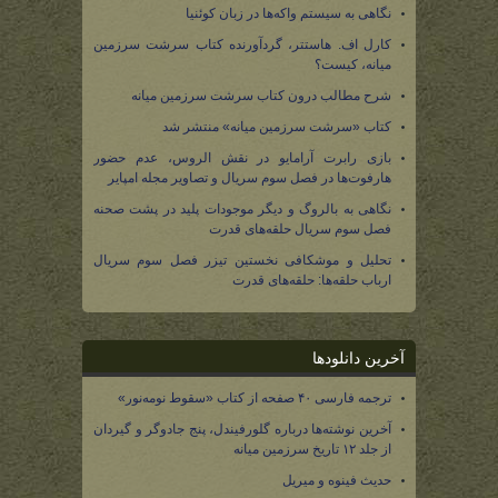
نگاهی به سیستم واکه‌ها در زبان کوئنیا
کارل اف. هاستتر، گردآورنده کتاب سرشت سرزمین
میانه، کیست؟
شرح مطالب درون کتاب سرشت سرزمین میانه
کتاب «سرشت سرزمین میانه» منتشر شد
بازی رابرت آرامایو در نقش الروس، عدم حضور
هارفوت‌ها در فصل سوم سریال و تصاویر مجله امپایر
نگاهی به بالروگ و دیگر موجودات پلید در پشت صحنه
فصل سوم سریال حلقه‌های قدرت
تحلیل و موشکافی نخستین تیزر فصل سوم سریال
ارباب حلقه‌ها: حلقه‌های قدرت
آخرین دانلودها
ترجمه فارسی ۴۰ صفحه از کتاب «سقوط نومه‌نور»
آخرین نوشته‌ها درباره گلورفیندل، پنج جادوگر و گیردان
از جلد ۱۲ تاریخ سرزمین میانه
حدیث فینوه و میریل