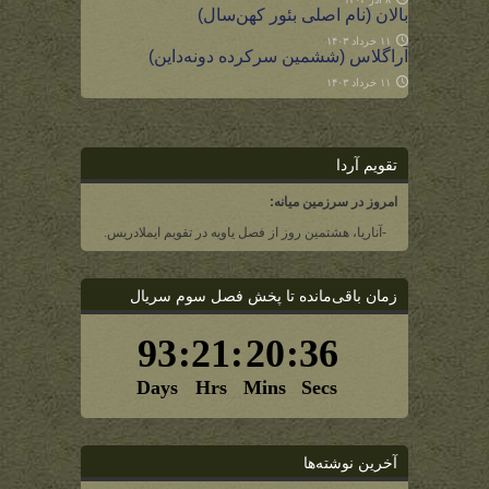
بالان (نام اصلی بئور کهن‌سال)
۱۱ خرداد ۱۴۰۳
آراگلاس (ششمین سرکرده دونه‌داین)
۱۱ خرداد ۱۴۰۳
تقویم آردا
امروز در سرزمین میانه:
-آناریا، هشتمین روز از فصل یاویه در تقویم ایملادریس.
زمان باقی‌مانده تا پخش فصل سوم سریال
آخرین نوشته‌ها