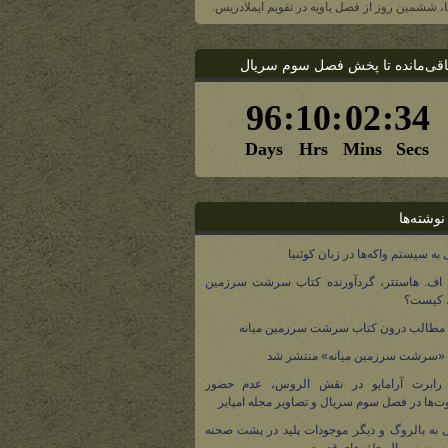
یا، ششمین روز از فصل یاویه در تقویم ایملادریس.
اقی‌مانده تا پخش فصل سوم سریال
نوشته‌ها
 به سیستم واکه‌ها در زبان کوئنیا
 اف. هاستتر، گردآورنده کتاب سرشت سرزمین
، کیست؟
مطالب درون کتاب سرشت سرزمین میانه
 «سرشت سرزمین میانه» منتشر شد
 رابرت آرامایو در نقش الروس، عدم حضور
ت‌ها در فصل سوم سریال و تصاویر مجله امپایر
 به بالروگ و دیگر موجودات پلید در پشت صحنه