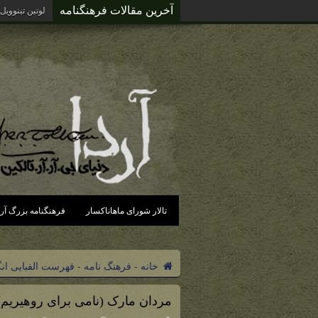
آخرین مقالات فرهنگنامه
لوتین تینوویل
تالار شورای ماهاناکسار
فرهنگنامه بزرگ آرد
خانه
-
فرهنگ نامه
-
فهرست الفبایی ان
مردان مارک (نامی برای روهیریم)