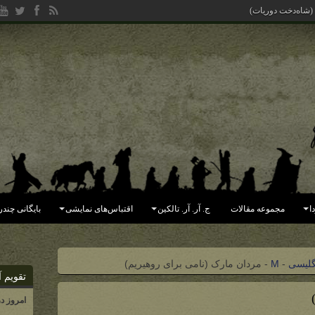
 (شاه‌دخت دوریات)
ا
مجموعه مقالات
ج. آر. آر. تالکین
اقتباس‌های نمایشی
بایگانی چندر
گلیسی
-
M
-
مردان مارک (نامی برای روهیریم)
تقویم آ
امروز د