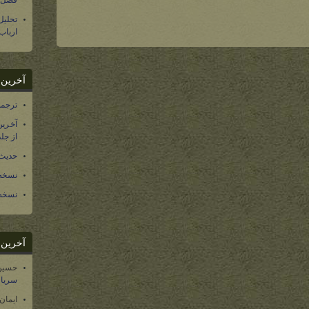
فصل س
تحلی
ارباب
آخرین د
ترجمه فارسی ۴۰ 
آخرین
از جلد ۱۲ تاریخ سرزمین
حدیث 
نسخه 
نسخه 
آخرین د
حسین
سریال
ایمان