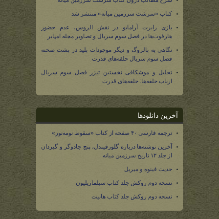
شرح مطالب درون کتاب سرشت سرزمین میانه
کتاب «سرشت سرزمین میانه» منتشر شد
بازی رابرت آرامایو در نقش الروس، عدم حضور
هارفوت‌ها در فصل سوم سریال و تصاویر مجله امپایر
نگاهی به بالروگ و دیگر موجودات پلید در پشت صحنه
فصل سوم سریال حلقه‌های قدرت
تحلیل و موشکافی نخستین تیزر فصل سوم سریال
ارباب حلقه‌ها: حلقه‌های قدرت
آخرین دانلودها
ترجمه فارسی ۴۰ صفحه از کتاب «سقوط نومه‌نور»
آخرین نوشته‌ها درباره گلورفیندل، پنج جادوگر و گیردان
از جلد ۱۲ تاریخ سرزمین میانه
حدیث فینوه و میریل
نسخه دوم روکش جلد کتاب سیلماریلیون
نسخه دوم روکش جلد کتاب هابیت