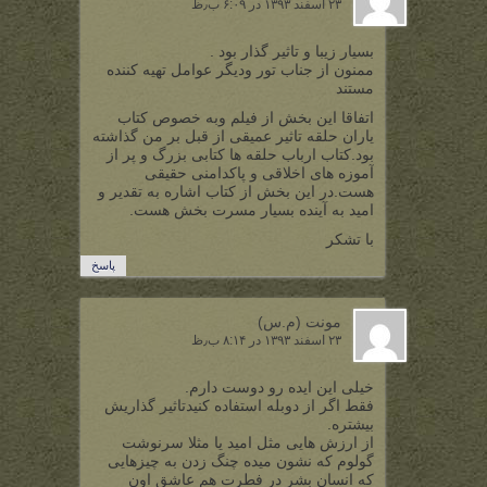
۲۳ اسفند ۱۳۹۳ در ۶:۰۹ ب٫ظ
بسیار زیبا و تاثیر گذار بود .
ممنون از جناب تور ودیگر عوامل تهیه کننده
مستند
اتفاقا این بخش از فیلم وبه خصوص کتاب
یاران حلقه تاثیر عمیقی از قبل بر من گذاشته
بود.کتاب ارباب حلقه ها کتابی بزرگ و پر از
آموزه های اخلاقی و پاکدامنی حقیقی
هست.در این بخش از کتاب اشاره به تقدیر و
امید به آینده بسیار مسرت بخش هست.
با تشکر
پاسخ
مونت (م.س)
۲۳ اسفند ۱۳۹۳ در ۸:۱۴ ب٫ظ
خیلی این ایده رو دوست دارم.
فقط اگر از دوبله استفاده کنیدتاثیر گذاریش
بیشتره.
از ارزش هایی مثل امید یا مثلا سرنوشت
گولوم که نشون میده چنگ زدن به چیزهایی
که انسان بشر در فطرت هم عاشق اون