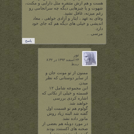
هست و هم ازش متنفره مثل دارایی و مکنت،
شهوت و یا چیزهایی دیگه چه سرانجامی رو
رغم میزنه، غافل نشید.
وفای به عهد ، ایثار و آزادی خواهی ، معاد
اندیشی و خیلی های دیگه هم که جای خود
دارد.
مرسی…
پاسخ
تور
۲۳ اسفند ۱۳۹۳ در ۸:۳۲
ب٫ظ
ممنون از تو مونت جان و
از سایر دوستانی که نظر
میدن.
این مجموعه شامل ۱۲
قسمته و خیلی از نکاتی که
اشاره کردی بررسی
خواهند شد.
گولوم هم تو قسمت اول
گفته شد البته زیاد روش
مانور داده نشد.
در مورد دوبله هم بعضی از
صحنه های اکستندد بودند
که دوبله نشده بودند یا