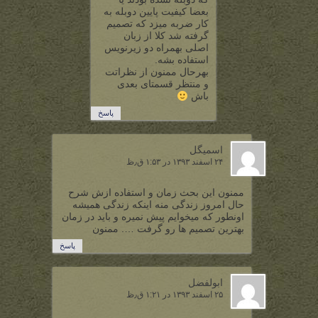
بعضا کیفیت پایین دوبله به
کار ضربه میزد که تصمیم
گرفته شد کلا از زبان
اصلی بهمراه دو زیرنویس
استفاده بشه.
بهرحال ممنون از نظراتت
و منتظر قسمتای بعدی
باش
پاسخ
اسمیگل
۲۴ اسفند ۱۳۹۳ در ۱:۵۳ ق٫ظ
ممنون این بحث زمان و استفاده ازش شرح
حال امروز زندگی منه اینکه زندگی همیشه
اونطور که میخوایم پیش نمیره و باید در زمان
بهترین تصمیم ها رو گرفت …. ممنون
پاسخ
ابولفضل
۲۵ اسفند ۱۳۹۳ در ۱:۲۱ ق٫ظ