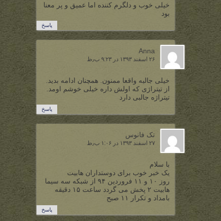
خیلی خوب و دلگرم کننده اما عمیق و پر معنا
بود
پاسخ
Anna
۲۶ اسفند ۱۳۹۳ در ۹:۲۳ ب٫ظ
خیلی جالبه واقعا ممنون. همچنان ادامه بدید.
از تیتراژی که اولش داره خیلی خوشم اومد.
تیتراژه جالبی دارد
پاسخ
تک فانوس
۲۷ اسفند ۱۳۹۳ در ۱:۰۶ ب٫ظ
با سلام
یک خبر خوب برای دوستداران هابیت
روز ۱۰ و ۱۱ فروردین ۹۴ از شبکه سه سیما
هابیت ۲ پخش می گردد ساعت ۱۵ دقیقه
بامداد و تکرار ۱۱ صبح
پاسخ