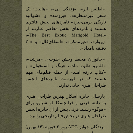
«اطلس ابر»، «زندگی پی»، «هابیت: یک
سفر غیرمنتظره»، «پرومته» و «شوالیه
تاریکی برمی‌خیزد» نامزدهای بخش فانتری
هستند و نامزدهای بخش معاصر عبارتند از
«The Best Exotic Marigold Hotel»،
«پرواز»، «غیرممکن»، «اسکای‌فال» و «۳۰
دقیقه بامداد».
«جانوران محیط وحش جنوب»، «مرشد»،
«قلمرو طلوع ماه»، «زنگ و استخوان» و
«کتاب بارقه امید» از جمله فیلم‌های مهم
هستند که در فهرست نامزدهای انجمن
طراحان هنری جایی ندارند.
پارسال جایزه اسکار بهترین طراحی هنری
به دانته فرتی و فرانچسکا لو شیاوو برای
«هوگو» رسید. فرتی پیش از آن جایزه انجمن
طراحان هنری در بخش فیلم تاریخی را برد.
برندگان جوایز ADG روز ۲ فوریه (۱۴ بهمن)