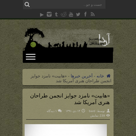
خانه
-
آخرین خبرها
-
«هابیت» نامزد جوایز
انجمن طراحان هنری آمریکا شد
«هابیت» نامزد جوایز انجمن طراحان
هنری آمریکا شد
توسط:
bard
۱۴ دی ۱۳۹۱
۱ دیدگاه
239 نمایش