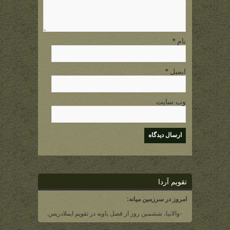
نام
*
ایمیل
*
وب سایت
تقویم آردا
امروز در سرزمین میانه:
-والانیا، ششمین روز از فصل یاویه در تقویم ایملادریس.