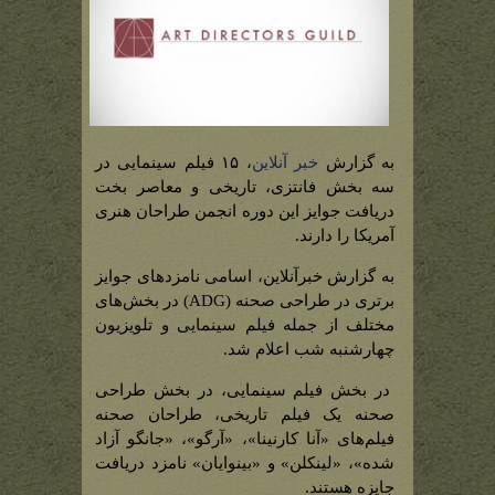
به گزارش
خبر آنلاین
، ۱۵ فیلم سینمایی در
سه بخش فانتزی، تاریخی و معاصر بخت
دریافت جوایز این دوره انجمن طراحان هنری
آمریکا را دارند.
به گزارش خبرآنلاین، اسامی نامزدهای جوایز
برتری در طراحی صحنه (‌ADG) در بخش‌های
مختلف از جمله فیلم سینمایی و تلویزیون
چهارشنبه شب اعلام شد.
در بخش فیلم سینمایی، در بخش طراحی
صحنه یک فیلم تاریخی، طراحان صحنه
فیلم‌های «آنا کارنینا»، «آرگو»، «جانگو آزاد
شده»، «لینکلن» و «بینوایان» نامزد دریافت
جایزه هستند.