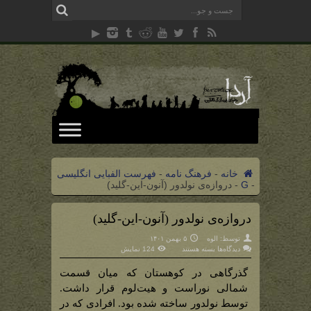
خانه
-
فرهنگ نامه
-
فهرست الفبایی انگلیسی
-
G
-
دروازه‌ی نولدور (آنون-این-گلید)
دروازه‌ی نولدور (آنون-این-گلید)
توسط:
الوه
۵ بهمن ۱۴۰۱
برای
دیدگاه‌ها
بسته هستند
124 نمایش
دروازه‌ی
نولدور
(آنون-
گذرگاهی در کوهستان که میان قسمت
این-
گلید)
شمالی نوراست و هیت‌لوم قرار داشت.
توسط نولدور ساخته شده بود. افرادی که در