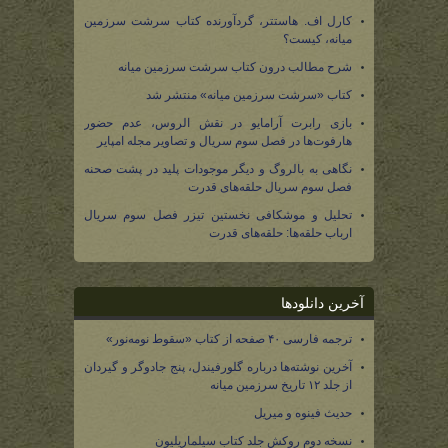
کارل اف. هاستتر، گردآورنده کتاب سرشت سرزمین
میانه، کیست؟
شرح مطالب درون کتاب سرشت سرزمین میانه
کتاب «سرشت سرزمین میانه» منتشر شد
بازی رابرت آرامایو در نقش الروس، عدم حضور
هارفوت‌ها در فصل سوم سریال و تصاویر مجله امپایر
نگاهی به بالروگ و دیگر موجودات پلید در پشت صحنه
فصل سوم سریال حلقه‌های قدرت
تحلیل و موشکافی نخستین تیزر فصل سوم سریال
ارباب حلقه‌ها: حلقه‌های قدرت
آخرین دانلودها
ترجمه فارسی ۴۰ صفحه از کتاب «سقوط نومه‌نور»
آخرین نوشته‌ها درباره گلورفیندل، پنج جادوگر و گیردان
از جلد ۱۲ تاریخ سرزمین میانه
حدیث فینوه و میریل
نسخه دوم روکش جلد کتاب سیلماریلیون