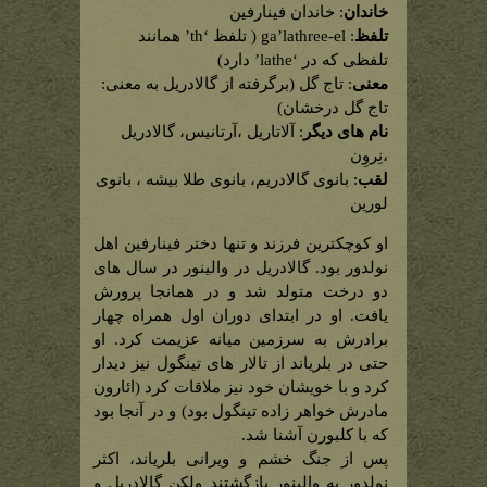
خاندان
: خاندان فینارفین
تلفظ
: ga’lathree-el ( تلفظ ‘th’ همانند
تلفظی که در ‘lathe’ دارد)
معنی
: تاج گل (برگرفته از گالادریل به معنی:
تاج گل درخشان)
نام های دیگر
: آلاتاریل ،آرتانیس، گالادریل
،نِروِن
لقب
: بانوی گالادریم، بانوی طلا بیشه ، بانوی
لورین
او کوچکترین فرزند و تنها دختر فینارفین اهل
نولدور بود. گالادریل در والینور در سال های
دو درخت متولد شد و در همانجا پرورش
یافت. او در ابتدای دوران اول همراه چهار
برادرش به سرزمین میانه عزیمت کرد. او
حتی در بلریاند از تالار های تینگول نیز دیدار
کرد و با خویشان خود نیز ملاقات کرد (ائارون
مادرش خواهر زاده تینگول بود) و در آنجا بود
که با کلبورن آشنا شد.
پس از جنگ خشم و ویرانی بلریاند، اکثر
نولدور به والینور بازگشتند ولکن گالادریل و