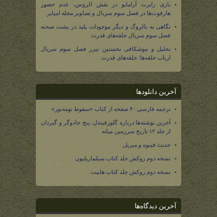
بازی رابرت آرامایو در نقش الروس، عدم حضور
هارفوت‌ها در فصل سوم سریال و تصاویر مجله امپایر
نگاهی به بالروگ و دیگر موجودات پلید در پشت صحنه
فصل سوم سریال حلقه‌های قدرت
تحلیل و موشکافی نخستین تیزر فصل سوم سریال
ارباب حلقه‌ها: حلقه‌های قدرت
آخرین دانلودها
ترجمه فارسی ۴۰ صفحه از کتاب «سقوط نومه‌نور»
آخرین نوشته‌ها درباره گلورفیندل، پنج جادوگر و گیردان
از جلد ۱۲ تاریخ سرزمین میانه
حدیث فینوه و میریل
نسخه دوم روکش جلد کتاب سیلماریلیون
نسخه دوم روکش جلد کتاب هابیت
آخرین دیدگاه‌ها