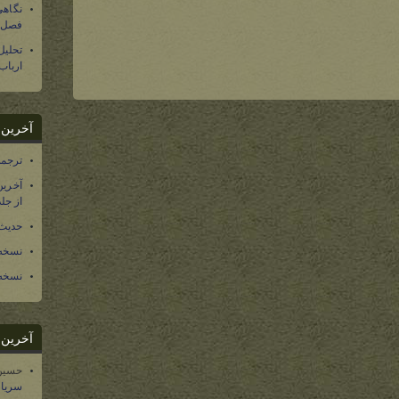
نگاهی
فصل س
تحلی
ارباب
آخرین د
ترجمه فارسی ۴۰ 
آخرین
از جلد ۱۲ تاریخ سرزمین
حدیث 
نسخه 
نسخه 
آخرین د
حسین
سریال