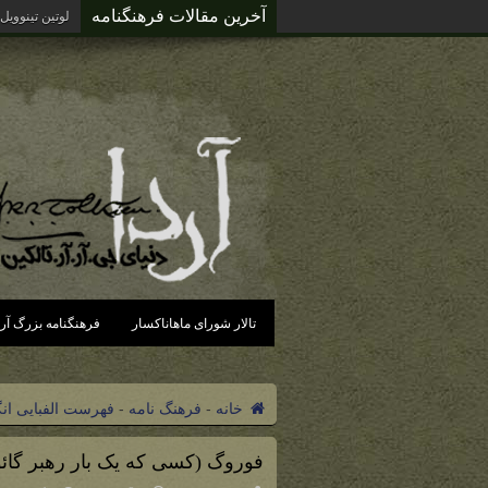
آخرین مقالات فرهنگنامه
لوتین تینوویل
تالار شورای ماهاناکسار
فرهنگنامه بزرگ آرد
خانه
-
فرهنگ نامه
-
فهرست الفبایی ان
فوروگ (کسی که یک بار رهبر گائو