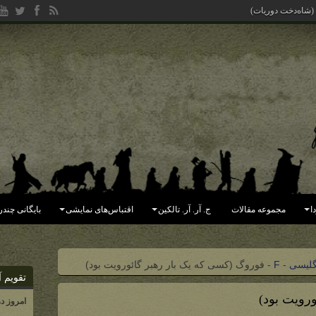
 (شاه‌دخت دوریات)
ا
مجموعه مقالات
ج. آر. آر. تالکین
اقتباس‌های نمایشی
بایگانی چندر
گلیسی
-
F
-
فوروگ (کسی که یک بار رهبر گائورویت بود)
تقویم آ
رویت بود)
امروز د