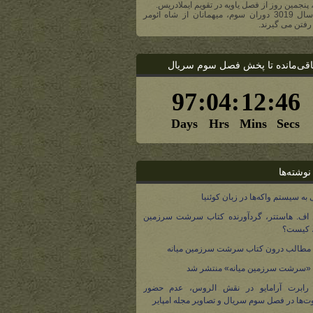
، پنجمین روز از فصل یاویه در تقویم ایملادریس.
- در سال 3019 دوران سوم، میهمانان از شاه ائومر
رفتن می گیرند.
اقی‌مانده تا پخش فصل سوم سریال
نوشته‌ها
 به سیستم واکه‌ها در زبان کوئنیا
 اف. هاستتر، گردآورنده کتاب سرشت سرزمین
، کیست؟
مطالب درون کتاب سرشت سرزمین میانه
 «سرشت سرزمین میانه» منتشر شد
 رابرت آرامایو در نقش الروس، عدم حضور
ت‌ها در فصل سوم سریال و تصاویر مجله امپایر