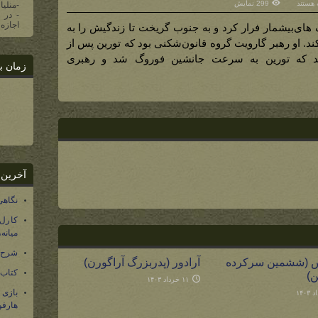
 هستند
299 نمایش
-منلیا
گ
ی
اجازه 
 های‌بیشمار فرار کرد و به جنوب گریخت تا زندگیش را به
. او رهبر گارویت گروه قانون‌شکنی بود که تورین پس از
رویت
ند که تورین به سرعت جانشین فوروگ شد و رهبری
زمان ب
آخرین 
نگاهی
کارل
میانه
شرح 
س (ششمین سرکرده
آرادور (پدربزرگ آراگورن)
کتاب
ن)
۱۱ خرداد ۱۴۰۳
بازی
هارفو