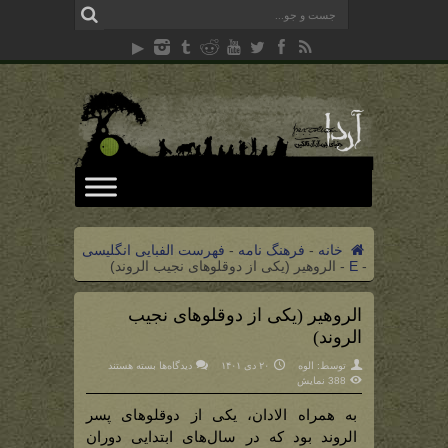
خانه
-
فرهنگ نامه
-
فهرست الفبایی انگلیسی
-
E
-
الروهیر (یکی از دوقلوهای نجیب الروند)
الروهیر (یکی از دوقلوهای نجیب
الروند)
برای
توسط:
الوه
۲۰ دی ۱۴۰۱
دیدگاه‌ها
بسته هستند
الروهیر
388 نمایش
(یکی
از
دوقلوهای
به همراه الادان، یکی از دوقلوهای پسر
نجیب
الروند)
الروند بود که در سال‌های ابتدایی دوران