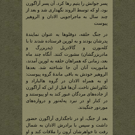
پسر جوانش را یتیم رها کرد. آن پسر آراگورن
بود، او که توسط الروند نگهداری شد و بعد از
چند سال به ماجراجویی الادان و الروهیر
پیوست
در جنگ حلقه، دوقلوها به عنوان نمایندۀ
پدرشان بودند و به لورین فرستاده شدند تا با
کله‌بورن و گالادریل (پدربزرگ و
مادربزرگشان) مشورت کنند. آنگاه چند ماه
بعد، زمانی که همراهان حلقه به لورین آمدند،
ماموریت آنان آن جا شناخته شد. بعدها
الروهیر خودش به باقی ماندۀ گروه پیوست:
او به همراه الادان در گروه هالباراد و
تکاورانش تاخت. آن‌ها قبل از این که آراگورن
از جاده‌های مردگان عبور کند به او پیوستند و
در کنار او در نبرد په‌له‌نور و دروازه‌های
موردور جنگیدند.
بعد از جنگ، او در تاجگذاری آراگورن حضور
داشت و سپس با برادرش الادان به شمال
رفت تا خواهرشان آرون را ملاقات کند و او