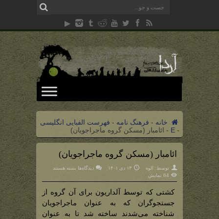
خانه
-
فرهنگ نامه
-
فهرست الفبایی انگلیسی
-
E
-
ائامبار (مسکن گروه ماجراجویان)
ائامبار (مسکن گروه ماجراجویان)
برای
توسط:
الوه
۱۳ دی ۱۴۰۱
دیدگاه‌ها
بسته هستند
ائامبار
64 نمایش
(مسکن
گروه
ماجراجویان)
کشتی که توسط آلداریون برای آن گروه از
جستجوگران که به عنوان ماجراجویان
شناخته می‌شدند ساخته شد تا به عنوان