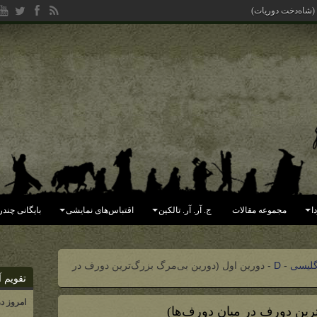
 (شاه‌دخت دوریات)
ا
مجموعه مقالات
ج. آر. آر. تالکین
اقتباس‌های نمایشی
بایگانی چندر
گلیسی
-
D
-
دورین اول (دورین بی‌مرگ بزرگ‌ترین دورف در
تقویم آ
امروز د
رین دورف در میان دورف‌ها)