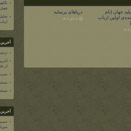
نگاهی
فصل س
ید جهان (نام
دریاهای پرسایه
تحلی
ده‌ی اولین ارباب
۱۶ آبان ۱۴۰۲
ارباب
آخرین د
ترجمه فارسی ۴۰ 
آخرین
از جلد ۱۲ تاریخ سرزمین
حدیث 
نسخه 
نسخه 
آخرین د
حسین
سریال