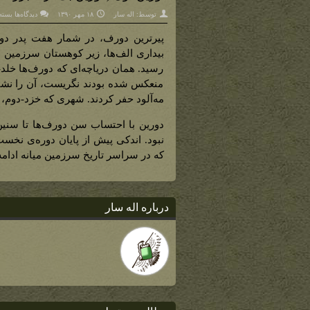
برای
توسط:
اله سار
۱۸ مهر ۱۳۹۰
دیدگاه‌ها
بسته
دوری
اول
(دور
پیرترین دورف، در شمار هفت پدر دورف‌
بی‌م
بزرگ
بیداری الف‌ها، زیر کوهستان سرزمین میا
دور
در
رسید. همان دریاچه‌ای که دورف‌ها خلد
میان
دورف
منعکس شده بودند نگریست، آن را نشا
مه‌آلود حفر کردند. شهری که خزد-دوم، و
دورین با احتساب سن دورف‌ها تا سنین ب
نبود. اندکی پیش از پایان دوره‌ی نخست
که در سراسر تاریخ سرزمین میانه ادامه
درباره اله سار