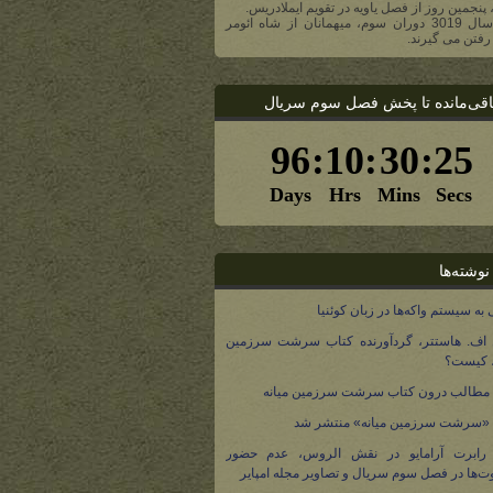
، پنجمین روز از فصل یاویه در تقویم ایملادریس.
- در سال 3019 دوران سوم، میهمانان از شاه ائومر
رفتن می گیرند.
اقی‌مانده تا پخش فصل سوم سریال
نوشته‌ها
 به سیستم واکه‌ها در زبان کوئنیا
 اف. هاستتر، گردآورنده کتاب سرشت سرزمین
، کیست؟
مطالب درون کتاب سرشت سرزمین میانه
 «سرشت سرزمین میانه» منتشر شد
 رابرت آرامایو در نقش الروس، عدم حضور
ت‌ها در فصل سوم سریال و تصاویر مجله امپایر