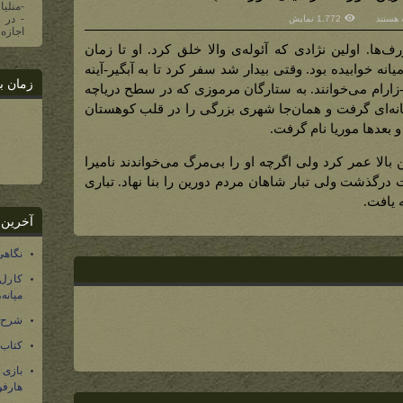
-منلیا
 هستند
1,772 نمایش
ن
اجازه 
ین
ها. اولین نژادی که آئوله‌ی والا خلق کرد. او تا زمان
رگ
‌ترین
نه خوابیده بود. وقتی بیدار شد سفر کرد تا به آبگیر-آینه
ف
زمان ب
-زارام می‌خوانند. به ستارگان مرموزی که در سطح دریاچه
‌ها)
نه‌ای گرفت و همان‌جا شهری بزرگی را در قلب کوهستان
 بعدها موریا نام گرفت.
الا عمر کرد ولی اگرچه او را بی‌مرگ می‌خواندند نامیرا
 درگذشت ولی تبار شاهان مردم دورین را بنا نهاد. تباری
 یافت.
آخرین 
نگاهی
کارل
میانه
شرح 
کتاب
بازی
هارفو