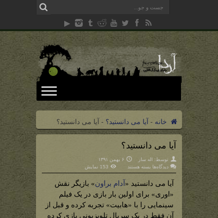
خانه
-
آیا می دانستید؟
-
آیا می دانستید؟
آیا می دانستید؟
توسط:
اله سار
۶ بهمن ۱۳۹۱
برای
دیدگاه‌ها
بسته هستند
153 نمایش
آیا
می
دانستید؟
آیا می دانستید «
آدام براون
» بازیگر نقش
«اوری» برای اولین بار بازی در یک فیلم
سینمایی را با «هابیت» تجربه کرده و قبل از
آن فقط در یک سریال تلویزیونی بازی کرده