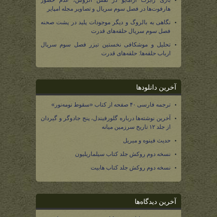
بازی رابرت آرامایو در نقش الروس، عدم حضور
هارفوت‌ها در فصل سوم سریال و تصاویر مجله امپایر
نگاهی به بالروگ و دیگر موجودات پلید در پشت صحنه
فصل سوم سریال حلقه‌های قدرت
تحلیل و موشکافی نخستین تیزر فصل سوم سریال
ارباب حلقه‌ها: حلقه‌های قدرت
آخرین دانلودها
ترجمه فارسی ۴۰ صفحه از کتاب «سقوط نومه‌نور»
آخرین نوشته‌ها درباره گلورفیندل، پنج جادوگر و گیردان
از جلد ۱۲ تاریخ سرزمین میانه
حدیث فینوه و میریل
نسخه دوم روکش جلد کتاب سیلماریلیون
نسخه دوم روکش جلد کتاب هابیت
آخرین دیدگاه‌ها