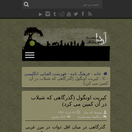
خانه
-
فرهنگ نامه
-
فهرست الفبایی انگلیسی
-
C
-
کیریت اونگول (گذرگاهی که شیلاب در آن
کمین می کرد)
کیریت اونگول (گذرگاهی که شیلاب
در آن کمین می کرد)
توسط:
اله سار
۲۸ خرداد ۱۳۹۲
برای
دیدگاه‌ها
بسته هستند
512 نمایش
کیریت
اونگول
(گذرگاهی
گذرگاهی در میان افل دوات در مرز غربی
که