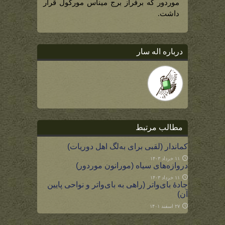
شیلاب
موردور که برفراز برج میناس مورگول قرار
در
داشت.
آن
کمین
می
کرد)
درباره اله سار
مطالب مرتبط
کماندار (لقبی برای به‌لگ اهل دوریات)
۱۱ خرداد ۱۴۰۳
دروازه‌های سیاه (مورانون موردور)
۱۱ خرداد ۱۴۰۳
جادۀ بای‌واتر (راهی به بای‌واتر و نواحی پایین
آن)
۲۷ اسفند ۱۴۰۱