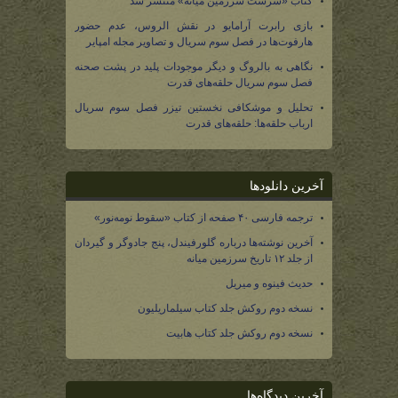
کتاب «سرشت سرزمین میانه» منتشر شد
بازی رابرت آرامایو در نقش الروس، عدم حضور
هارفوت‌ها در فصل سوم سریال و تصاویر مجله امپایر
نگاهی به بالروگ و دیگر موجودات پلید در پشت صحنه
فصل سوم سریال حلقه‌های قدرت
تحلیل و موشکافی نخستین تیزر فصل سوم سریال
ارباب حلقه‌ها: حلقه‌های قدرت
آخرین دانلودها
ترجمه فارسی ۴۰ صفحه از کتاب «سقوط نومه‌نور»
آخرین نوشته‌ها درباره گلورفیندل، پنج جادوگر و گیردان
از جلد ۱۲ تاریخ سرزمین میانه
حدیث فینوه و میریل
نسخه دوم روکش جلد کتاب سیلماریلیون
نسخه دوم روکش جلد کتاب هابیت
آخرین دیدگاه‌ها