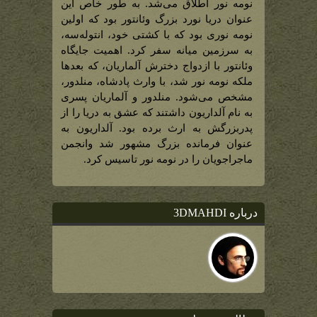
سالار
نومه نور اطلاق می‌شد. به طور خاص این
ناوگان
نومه
عنوان دریا نورد بزرگ وئانتور بود که اولین
نور)
نومه نوری بود که با کشتی خود، انتوله‌سه،
به سرزمین میانه سفر کرد. اهمیت جایگاه
وئانتور با ازدواج دخترش آلماریان، که بعدها
ملکه نومه نور شد، با وارث پادشاه، منلدور،
مشخص می‌شود. منلدور و آلماریان پسری
به نام آلداریون داشتند که عشق به دریا را از
پدربزرگش به ارث برده بود. آلداریون به
عنوان فرمانده بزرگ مشهور شد وانجمن
ماجراجویان را در نومه نور تاسیس کرد.
درباره 3DMAHDI