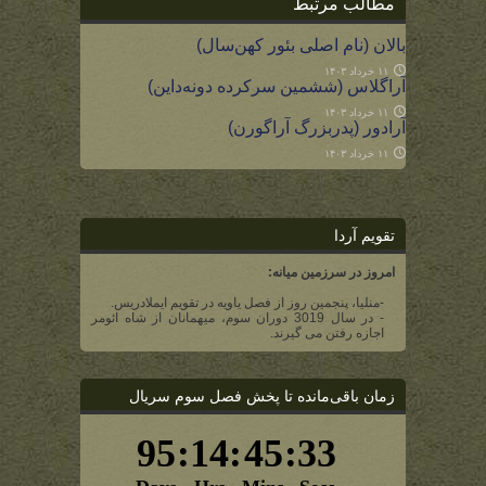
مطالب مرتبط
بالان (نام اصلی بئور کهن‌سال)
۱۱ خرداد ۱۴۰۳
آراگلاس (ششمین سرکرده دونه‌داین)
۱۱ خرداد ۱۴۰۳
آرادور (پدربزرگ آراگورن)
۱۱ خرداد ۱۴۰۳
تقویم آردا
امروز در سرزمین میانه:
-منلیا، پنجمین روز از فصل یاویه در تقویم ایملادریس.
- در سال 3019 دوران سوم، میهمانان از شاه ائومر
اجازه رفتن می گیرند.
زمان باقی‌مانده تا پخش فصل سوم سریال