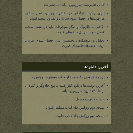
کتاب «سرشت سرزمین میانه» منتشر شد
بازی رابرت آرامایو در نقش الروس، عدم حضور
هارفوت‌ها در فصل سوم سریال و تصاویر مجله امپایر
نگاهی به بالروگ و دیگر موجودات پلید در پشت صحنه
فصل سوم سریال حلقه‌های قدرت
تحلیل و موشکافی نخستین تیزر فصل سوم سریال
ارباب حلقه‌ها: حلقه‌های قدرت
آخرین دانلودها
ترجمه فارسی ۴۰ صفحه از کتاب «سقوط نومه‌نور»
آخرین نوشته‌ها درباره گلورفیندل، پنج جادوگر و گیردان
از جلد ۱۲ تاریخ سرزمین میانه
حدیث فینوه و میریل
نسخه دوم روکش جلد کتاب سیلماریلیون
نسخه دوم روکش جلد کتاب هابیت