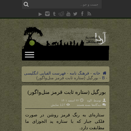
خانه
-
فرهنگ نامه
-
فهرست الفبایی انگلیسی
-
B
-
بورگیل (ستاره ثابت قرمز منل‌واگور)
بورگیل (ستاره ثابت قرمز منل‌واگور)
توسط:
الوه
۲۶ اسفند ۱۴۰۱
برای
دیدگاه‌ها
بسته هستند
127 نمایش
بورگیل
(ستاره
ثابت
ستاره‌ای به رنگ قرمز روشن در صورت
قرمز
منل‌واگور)
فلکی جبار که با ستاره ید الجوزای ما
مطابقت دارد.