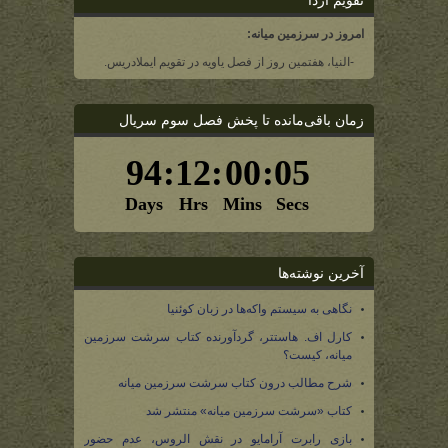
تقویم آردا
امروز در سرزمین میانه:
-النیا، هفتمین روز از فصل یاویه در تقویم ایملادریس.
زمان باقی‌مانده تا پخش فصل سوم سریال
آخرین نوشته‌ها
نگاهی به سیستم واکه‌ها در زبان کوئنیا
کارل اف. هاستتر، گردآورنده کتاب سرشت سرزمین
میانه، کیست؟
شرح مطالب درون کتاب سرشت سرزمین میانه
کتاب «سرشت سرزمین میانه» منتشر شد
بازی رابرت آرامایو در نقش الروس، عدم حضور