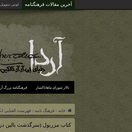
آخرین مقالات فرهنگنامه
لوتین تینوویل
تالار شورای ماهاناکسار
فرهنگنامه بزرگ آرد
خانه
-
فرهنگ نامه
-
فهرست الفبایی ان
کتاب مزربول (سرگذشت بالین در 