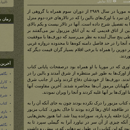
هستند
322 نمایش
-النیا
ل
ذشت
منظور سرگذشت‌نامه بازگشت بالین به موریا در سال ۲۹۸۹ از دوران سوم همراه با گروهی از
نبرد با اورک‌های بالین را که در تالارهای خزد-دوم منزل
زمان ب
را به تفصیل شرح داده است. آنها در تالار بیست و یکم بالای
 از اتاق قدیمی که به آن اتاق مزربول نیز می‌گفتند بر
ی پنج سال آینده به نظر می‌رسید که دورف‌ها با موفقیت
 آنجا را در حد فاصل دامنه کوه‌ها تا محدوده دروازه غربی
 دورین را همراه با برخی اقلام بسیار گران قیمت دیگر که
ردند.
آخرین 
وری که در موریا با او همراه بود درصفحات پایانی کتاب
اورک‌ها به طور غیر منتظره از شرق آمدند و بالین را در
نگاهی
ندند. دورف‌ها از خودشان دفاع کردند ولی از جانب شرق
کارل
هبانان مرموز آب‌ها محاصره شدند. آخرین مقاومت آنها
میانه
ا اورک‌ها بر آنها غلبه کردند و آنجا را ویران نمودند.
شرح 
 کتاب مزبور را درک نکرده بودند چون به جای آنکه آن را به
کتاب
آنرا در طاقچه اتاق رها کرده بودند تا خاک بخورد. کتاب مزبور
بازی
) حلقه پاره پاره، سوزانده پیدا شد. اما هنوز بخش‌هایی
هارفو
آنکه چیزی از آن سر در نیاورد آنرا به گیملی سپرد تا به
نگاهی
ر بود که این کتاب را در طول نبردهایی که در پیش رو داشت