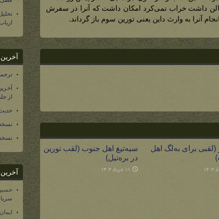
فصل س
 گالن داشت خراب نمی‌کرد امکان داشت که آنرا در سفرش
تحلی
جام آنرا به وارث داین یعنی تورین سوم باز گرداند.
ارباب
آخرین د
ترجمه فارسی ۴۰ 
آخرین
از جلد ۱۲ تاریخ سرزمین
حدیث 
نسخه 
نسخه 
 (لقبی برای به‌لگ اهل
سیه‌تیغ اهل جنوب (لقب تورین
)
در بره‌تیل)
۱۱ خرداد ۱۴۰۳
آخرین د
حسین
سریال
ایمان