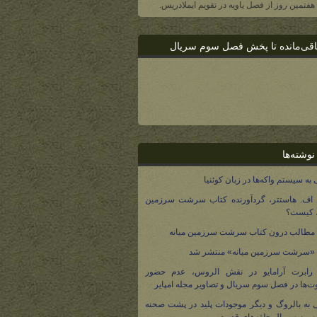
، هفتمین روز از فصل یاویه در تقویم ایملادریس.
اقی‌مانده تا پخش فصل سوم سریال
نوشته‌ها
 به سیستم واکه‌ها در زبان کوئنیا
 اف. هاستتر، گردآورنده کتاب سرشت سرزمین
، کیست؟
مطالب درون کتاب سرشت سرزمین میانه
 «سرشت سرزمین میانه» منتشر شد
 رابرت آرامایو در نقش الروس، عدم حضور
ت‌ها در فصل سوم سریال و تصاویر مجله امپایر
 به بالروگ و دیگر موجودات پلید در پشت صحنه