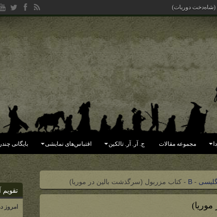
 (شاه‌دخت دوریات)
ا
مجموعه مقالات
ج. آر. آر. تالکین
اقتباس‌های نمایشی
بایگانی چندر
گلیسی
-
B
-
کتاب مزربول (سرگذشت بالین در موریا)
تقویم آ
موریا)
امروز د