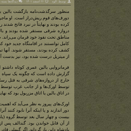
برای
توسط:
الوه
۲۶ اسفند ۱۴۰۱
دیدگاه‌ها
بسته 
کتاب
مزربو
(سرگ
بالین
در
دورف‌های قوم ریش‌دراز است. او ماجرای 
موریا)
کرده بودند و نهایتاً در نبرد فاتح شدند 
دروازه شرقی مستقر شده بودند و بالین
مناطق تحت نفوذ خود فرمان می‌راند. ط
کامل توانستند در اقامتگاه جدید خود که
کشف کرده بودند، مستقر شوند. آنها تبر
از میتریل درست شده بود، نیز بدست آو
فرمانروایی بالین عمری کوتاه داشتو ا
گزارش داده است که چگونه یک سپاه از 
خارج از دروازه‌های شرقی به قتل رسا
توسط اورک‌ها و از جانب غرب توسط نگ
در اتاق بالین یا اتاق مزربول بود که نهایت
اورک‌های پیروز به نظر می‌آید که اهمیت
دور اندازند و یا اینکه آنرا نابود کنند 
بیست و چهار سال بعد توسط گروه (یاران
از آن قابل خواندن بود. گندالف پس از 
پادشاه داین باز گرداند. اگر گیملی قاد