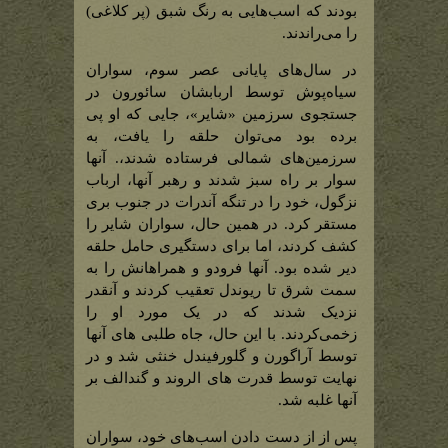
بودند که اسب‌هایی به رنگ شبق (پر کلاغی)
را می‌راندند.
در سال‌های پایانی عصر سوم، سواران
سیاه‌پوش توسط اربابشان سائورون در
جستجوی سرزمین «شایر»، جایی که او پی
برده بود می‌توان حلقه را یافت، به
سرزمین‌های شمالی فرستاده شدند،. آنها
سوار بر راه سبز شدند و رهبر آنها، ارباب
نزگول، خود را در تنگه آندرات در جنوب بری
مستقر کرد. در همین حال، سواران شایر را
کشف کردند، اما برای دستگیری حامل حلقه
دیر شده بود. آنها فرودو و همراهانش را به
سمت شرق تا ریوندل تعقیب کردند و آنقدر
نزدیک شدند که در یک مورد او را
زخمی‌کردند. با این حال، جاه طلبی های آنها
توسط آراگورن و گلورفیندل خنثی شد و در
نهایت توسط قدرت های الروند و گندالف بر
آنها غلبه شد.
پس از از دست دادن اسب‌های خود، سواران