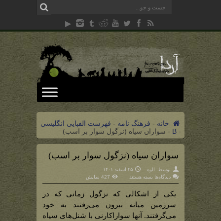
خانه
-
فرهنگ نامه
-
فهرست الفبایی انگلیسی
-
B
-
سواران سیاه (نزگول سوار بر اسب)
سواران سیاه (نزگول سوار بر اسب)
توسط:
الوه
۲۵ اسفند ۱۴۰۱
برای
دیدگاه‌ها
بسته هستند
427 نمایش
سواران
سیاه
(نزگول
یکی از اشکالی که نزگول زمانی که در
سوار
بر
سرزمین میانه بیرون می‌رفتند به خود
اسب)
می‌گرفتند. آنها سواراکارنی با شنل‌های سیاه