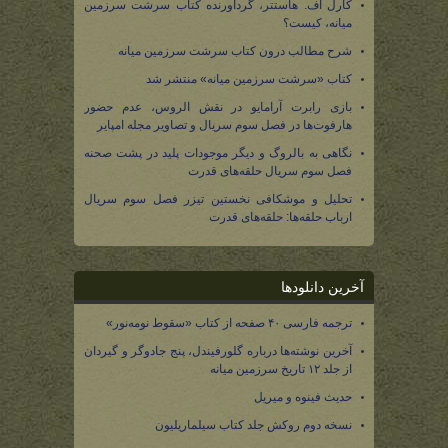
کارل اف. هاستتر، گردآورنده کتاب سرشت سرزمین
میانه، کیست؟
شرح مطالب درون کتاب سرشت سرزمین میانه
کتاب «سرشت سرزمین میانه» منتشر شد
بازی رابرت آرامایو در نقش الروس، عدم حضور
هارفوت‌ها در فصل سوم سریال و تصاویر مجله امپایر
نگاهی به بالروگ و دیگر موجودات پلید در پشت صحنه
فصل سوم سریال حلقه‌های قدرت
تحلیل و موشکافی نخستین تیزر فصل سوم سریال
ارباب حلقه‌ها: حلقه‌های قدرت
آخرین دانلودها
ترجمه فارسی ۴۰ صفحه از کتاب «سقوط نومه‌نور»
آخرین نوشته‌ها درباره گلورفیندل، پنج جادوگر و گیردان
از جلد ۱۲ تاریخ سرزمین میانه
حدیث فینوه و میریل
نسخه دوم روکش جلد کتاب سیلماریلیون