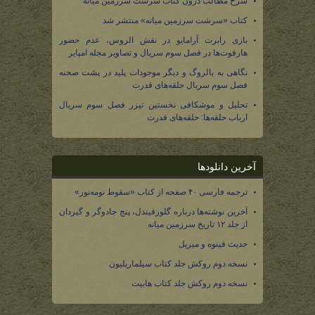
شرح مطالب درون کتاب سرشت سرزمین میانه
کتاب «سرشت سرزمین میانه» منتشر شد
بازی رابرت آرامایو در نقش الروس، عدم حضور
هارفوت‌ها در فصل سوم سریال و تصاویر مجله امپایر
نگاهی به بالروگ و دیگر موجودات پلید در پشت صحنه
فصل سوم سریال حلقه‌های قدرت
تحلیل و موشکافی نخستین تیزر فصل سوم سریال
ارباب حلقه‌ها: حلقه‌های قدرت
آخرین دانلودها
ترجمه فارسی ۴۰ صفحه از کتاب «سقوط نومه‌نور»
آخرین نوشته‌ها درباره گلورفیندل، پنج جادوگر و گیردان
از جلد ۱۲ تاریخ سرزمین میانه
حدیث فینوه و میریل
نسخه دوم روکش جلد کتاب سیلماریلیون
نسخه دوم روکش جلد کتاب هابیت