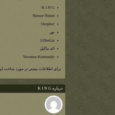
K I N G
Nienor Niniel
Oropher
تور
LObeLia
اله ماکیل
Yavanna Kementári
برای اطلاعات بیشتر در مورد ساخت این
درباره K I N G