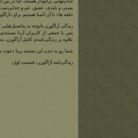
جذابیتهایی برخودار هستند. اما در بین
پستی و بلندی، عشق، غم و جدایی‌ست.
حلقه ها» با آن آشنا هستیم. و او «آراگ
زندگی آراگورن باتوجه به پتانسیل‌هایی 
پس با جمعی از کاربران آردا مستندی ا
علاوه بر زندگی‌نامه‌ی کامل آراگورن، 
شما رو به دیدن این مستند زیبا دعوت م
زندگی‌نامه آراگورن، قسمت اول: