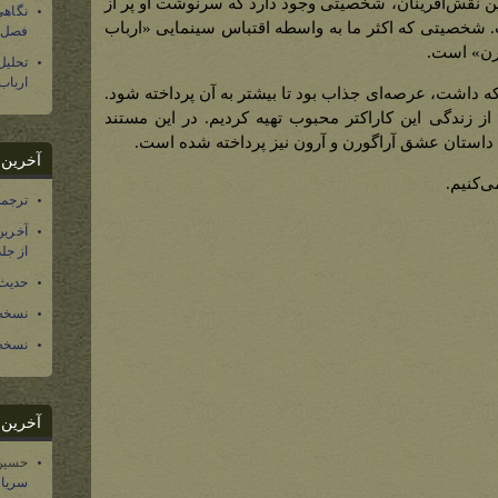
 این نقش‌آفرینان، شخصیتی وجود دارد که سرنوشت او پر از
نگاهی
 شخصیتی که اکثر ما به واسطه اقتباس سینمایی «ارباب
فصل س
ورن» است.
تحلی
ارباب
که داشت، عرصه‌ای جذاب بود تا بیشتر به آن پرداخته شود.
ز زندگی این کاراکتر محبوب تهیه کردیم. در این مستند
به داستان عشق آراگورن و آرون نیز پرداخته شده است.
آخرین د
ی‌کنیم.
ترجمه فارسی ۴۰ 
آخرین
از جلد ۱۲ تاریخ سرزمین
حدیث 
نسخه 
نسخه 
آخرین د
حسین
سریال