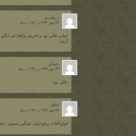
ر وهیرم
۲۲ مهر ۱۳۹۴ در ۱:۵۶ ب٫ظ
خیلی عالی بود و اخرش واقعا غم انگی
آرون
حسام
۲۳ مهر ۱۳۹۴ در ۱۲:۴۲ ب٫ظ
عالی بود
elfin
۲۵ مهر ۱۳۹۴ در ۸:۳۷ ب٫ظ
فوق‌العاده زیباوخیلی غمگین.ممنون .خی