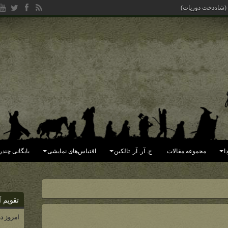
یده (جهان فاسد شده به دست ملکور)
ا
مجموعه مقالات
ج. آر. آر. تالکین
اقتباس‌های نمایشی
بایگانی چندر
تقویم آ
امروز د