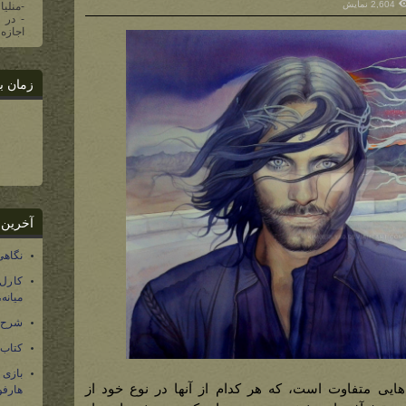
2,604 نمایش
-منلیا
اجازه 
زمان ب
آخرین 
نگاهی
کارل
میانه
شرح 
کتاب
بازی
هایی متفاوت است، که هر کدام از آنها در نوع خود از
هارفو