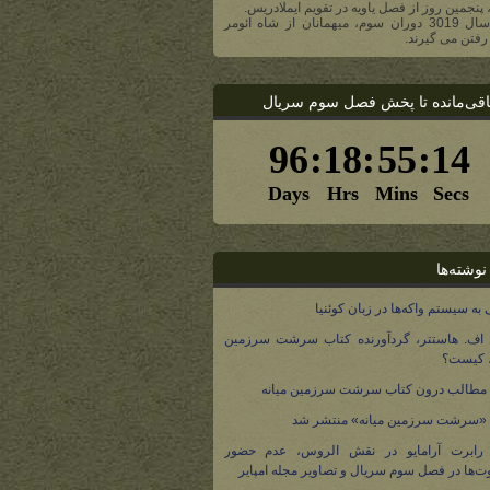
، پنجمین روز از فصل یاویه در تقویم ایملادریس.
- در سال 3019 دوران سوم، میهمانان از شاه ائومر
رفتن می گیرند.
اقی‌مانده تا پخش فصل سوم سریال
نوشته‌ها
 به سیستم واکه‌ها در زبان کوئنیا
 اف. هاستتر، گردآورنده کتاب سرشت سرزمین
، کیست؟
مطالب درون کتاب سرشت سرزمین میانه
 «سرشت سرزمین میانه» منتشر شد
 رابرت آرامایو در نقش الروس، عدم حضور
ت‌ها در فصل سوم سریال و تصاویر مجله امپایر