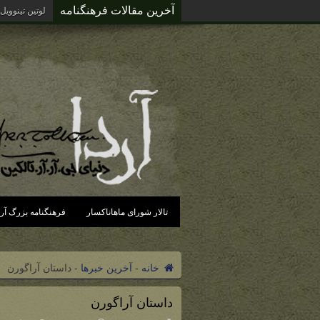
آخرین مقالات فرهنگنامه
آردای گزند د
تالار شورای ماهاناکسار
فرهنگنامه بزرگ آرد
خانه
-
آخرین خبرها
-
داستان آراگورن
داستان آراگورن