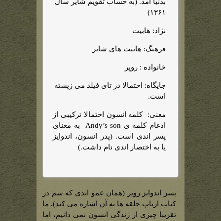
بدنیا آمد. (به حساب تقویم شایر سال
۱۳۶۱)
نژاد: هابیت
فرهنگ: هابیت های شایر
خانواده : روپر
جایگاه: احتمالا در تای فیلد می زیسته
است.
معنی: کلمه انسون احتمالا ترکیبی از
ادغام کلمه ی Andy’s son به معنای
پسر اندی است. (پدر انسون، اندوایز
یا به اختصار اندی نام داشت.)
پسر اندوایز روپر (همان عمو اندی که سم در
کتاب ارباب حلقه ها به آن اشاره می کند). ما
تقریبا چیزی از زندگی انسون نمی دانیم، اما