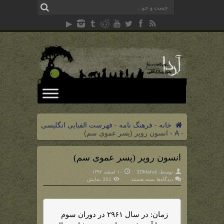
خانه
-
فرهنگ نامه
-
فهرست الفبایی انگلیسی
-
A
-
انسون روپر (پسر عموی سم)
انسون روپر (پسر عموی سم)
توسط:
3DMahdi
۱۰ اسفند ۱۳۹۲
برای
دیدگاه‌ها
بسته هستند
361 نمایش
انسون
روپر
(پسر
عموی
سم)
زمان: در سال ۲۹۶۱ در دوران سوم