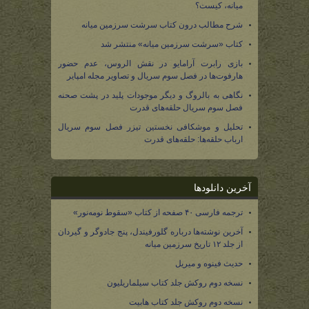
میانه، کیست؟
شرح مطالب درون کتاب سرشت سرزمین میانه
کتاب «سرشت سرزمین میانه» منتشر شد
بازی رابرت آرامایو در نقش الروس، عدم حضور
هارفوت‌ها در فصل سوم سریال و تصاویر مجله امپایر
نگاهی به بالروگ و دیگر موجودات پلید در پشت صحنه
فصل سوم سریال حلقه‌های قدرت
تحلیل و موشکافی نخستین تیزر فصل سوم سریال
ارباب حلقه‌ها: حلقه‌های قدرت
آخرین دانلودها
ترجمه فارسی ۴۰ صفحه از کتاب «سقوط نومه‌نور»
آخرین نوشته‌ها درباره گلورفیندل، پنج جادوگر و گیردان
از جلد ۱۲ تاریخ سرزمین میانه
حدیث فینوه و میریل
نسخه دوم روکش جلد کتاب سیلماریلیون
نسخه دوم روکش جلد کتاب هابیت