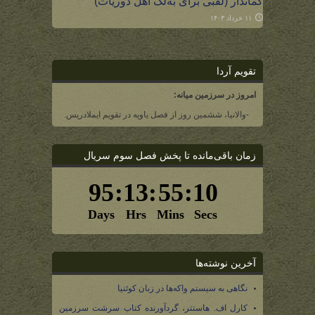
کماندار (لقبی برای به‌لگ اهل دوریات)
۱۱ خرداد ۱۴۰۳
تقویم آردا
امروز در سرزمین میانه:
-والانیا، ششمین روز از فصل یاویه در تقویم ایملادریس.
زمان باقی‌مانده تا پخش فصل سوم سریال
آخرین نوشته‌ها
نگاهی به سیستم واکه‌ها در زبان کوئنیا
کارل اف. هاستتر، گردآورنده کتاب سرشت سرزمین